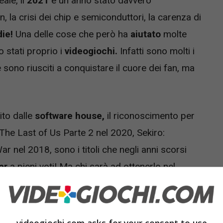
ale, il
2021
è un anno stato davvero
 la crisi dei chip e semiconduttori, la carenza di
die!
Una delle cose che però ha
aiutato
molte
 stati proprio i
videogiochi.
Infatti sono molti i
sono riusciti a conquistare il cuore dei fan, ma
ito dalle
software house,
il riconoscimento per
The Last of Us Parte 2 nel 2020, Sekiro:
nel 2018, sono i titoli che negli anni scorsi
ar
a pieni voti! Ma chi sarà ad ottenerlo nel
i è fatta attendere!
può meritarlo secondo il CEO