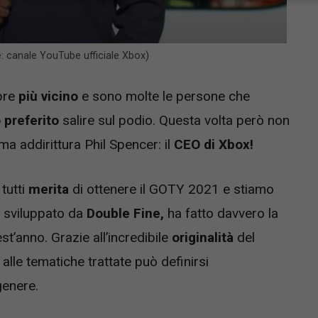
e: canale YouTube ufficiale Xbox)
pre
più vicino
e sono molte le persone che
 preferito
salire sul podio. Questa volta però non
ma addirittura Phil Spencer: il
CEO
di Xbox!
tutti
merita
di ottenere il GOTY 2021 e stiamo
o sviluppato da
Double Fine,
ha fatto davvero la
st’anno. Grazie all’incredibile
originalità
del
alle tematiche trattate può definirsi
genere.