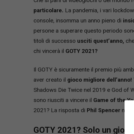
Che si parli di videogiochi o del mondo re
particolare.
La pandemia, i vari lockdown,
console, insomma un anno pieno di
insi
persone a superare questo periodo sono
titoli di successo
usciti quest’anno,
che 
chi vincerà il
GOTY 2021?
Il GOTY è sicuramente il premio più amb
aver creato il
gioco migliore dell’anno!
Shadows Die Twice nel 2019 e God of War 
sono riusciti a vincere il
Game of the Ye
2021? La risposta di
Phil Spencer
non s
GOTY 2021? Solo un gioco 