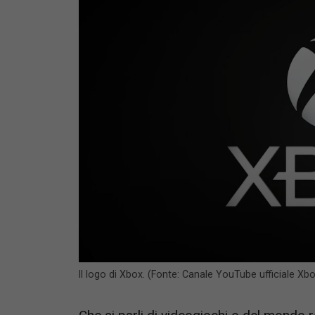
Il logo di Xbox. (Fonte: Canale YouTube ufficiale Xb