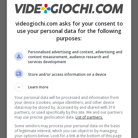
videogiochi.com asks for your consent to
use your personal data for the following
purposes:
Personalised advertising and content, advertising and
content measurement, audience research and
services development
Dead Island (videogiochi.com)
Store and/or access information on a device
Quello che risulta evidente dalle
immagini
Learn more
diffuse sui social grazie alle nuove preview è
Your personal data will be processed and information from
che il gioco che si prepara ad uscire tra circa
your device (cookies, unique identifiers, and other device
data) may be stored by, accessed by and shared with 319
un mese sta lavorando di fino e che in
partners, or used specifically by this site. We and our partners
may use precise geolocation data.
List of partners.
generale la
qualità
è altissima sotto tutti i
Some vendors may process your personal data on the basis
of legitimate interest, which you can object to by managing
punti di vista. La qualità grafica risulta
your options below. Look for a link at the bottom of this page