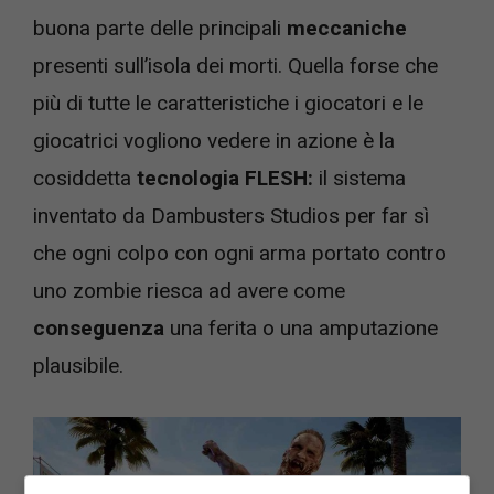
buona parte delle principali
meccaniche
presenti sull’isola dei morti. Quella forse che
più di tutte le caratteristiche i giocatori e le
giocatrici vogliono vedere in azione è la
cosiddetta
tecnologia FLESH:
il sistema
inventato da Dambusters Studios per far sì
che ogni colpo con ogni arma portato contro
uno zombie riesca ad avere come
conseguenza
una ferita o una amputazione
plausibile.