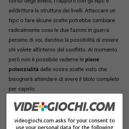
corso degli eventi, i rapporti con gli Npc e
addirittura la struttura dei livelli. Attaccare un
Npc o fare alcune scelte potrebbe cambiare
radicalmente cosa le due fazioni in guerra
pensino di voi, dandovi la possibilità di essere
chi volete all’interno del conflitto. Al momento
però non è possibile vederne le
piene
potenzialità
delle vostre scelte visto che
bisognerà attendere di avere il titolo completo
per capirlo.
Il gameplay risulta semplice ma efficace,
grazie alla larga scelta di personalizzazione e
videogiochi.com asks for your consent to
al divertente sistema di abilità. Nel titolo è
use your personal data for the following