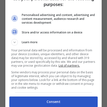
purposes:
possibile trovare e utilizzare moltissimi
equipaggiamenti,
dalle lame agli scudi per
Personalised advertising and content, advertising and
content measurement, audience research and
passare poi anche ad oggetti tecnologici-
services development
magici che potranno aiutarvi nei momenti più
Store and/or access information on a device
critici.
Learn more
Your personal data will be processed and information from
Uno degli aspetti che più ci ha incuriosito è la
your device (cookies, unique identifiers, and other device
data) may be stored by, accessed by and shared with 319
possibilità di sfruttare il
coop locale,
uno
partners, or used specifically by this site. We and our partners
may use precise geolocation data.
List of partners.
degli aspetti più amati del passato ma che è
Some vendors may process your personal data on the basis
of legitimate interest, which you can object to by managing
quasi totalmente sparito dai titoli moderni.
your options below. Look for a link at the bottom of this page
or in the site menu to manage or withdraw consent in privacy
Anche se lo sdoppiamento dello schermo non
and cookie settings.
è molto elegante come soluzione, giocare in
due è
un’esperienza molto divertente
e
Consent