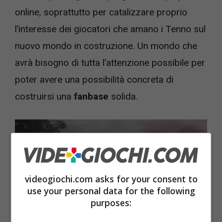
online, soprattutto per catalizzare proprio
l’interesse dei giocatori che amano i Tenno sul
nuovo mondo in costruzione. Un mondo che
avrà bisogno di tutta l’attenzione possibile per
poter avere una possibilità concreta di
costruirsi una
fanbase
solida.
videogiochi.com asks for your consent to
use your personal data for the following
purposes: