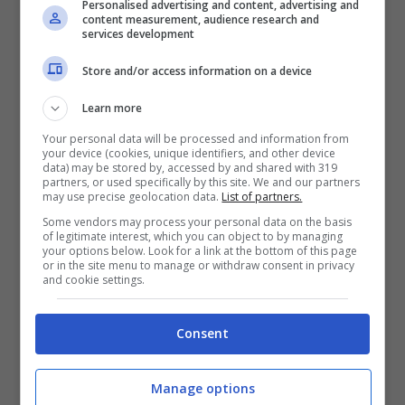
Personalised advertising and content, advertising and
content measurement, audience research and
services development
Soulframe (videogiochi.com)
Store and/or access information on a device
Learn more
Tutto quello che è stato mostrato di
Your personal data will be processed and information from
Soulframe finora è un brandello di
your device (cookies, unique identifiers, and other device
data) may be stored by, accessed by and shared with 319
combattimento in quello che gli stessi
partners, or used specifically by this site. We and our partners
may use precise geolocation data.
List of partners.
sviluppatori hanno dichiarato essere
una build
Some vendors may process your personal data on the basis
di sviluppo
. Un
prototipo
interno per il
of legitimate interest, which you can object to by managing
your options below. Look for a link at the bottom of this page
combattimento che però è stato condiviso per
or in the site menu to manage or withdraw consent in privacy
and cookie settings.
dare ai fan e ai futuri giocatori
un’idea di che
cosa aspettarsi
. La voce di sottofondo, che è
Consent
quella di
Steve Sinclair,
non nasconde nulla:
Manage options
“
ci sono molti asset rubati da Warframe, ci