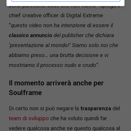
sono parecchie cose che non vanno
” spiega il
chief creative officer di Digital Extreme
“
questo video non ha intenzione di essere il
classico annuncio
del publisher che dichiara
‘presentazione al mondo!’ Siamo solo noi che
abbiamo preso… una brutta decisione e vi
mostriamo il processo nudo e crudo
“.
Il momento arriverà anche per
Soulframe
Di certo non si può negare la
trasparenza
del
team di sviluppo
che ha voluto quindi far
vedere qualcosa anche se questo qualcosa al