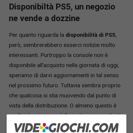
Disponibiltà PS5, un negozio
ne vende a dozzine
Per quanto riguarda la
disponibilità di PS5
,
però, sembrerebbero esserci notizie molto
interessanti. Purtroppo la console non è
disponibile all’acquisto nella giornata di oggi,
speriamo di darvi aggiornamenti in tal senso
nel prossimo futuro. Tuttavia sembra proprio
che qualcosa si stia muovendo dal punto di
vista della distribuzione. O almeno questo è
quello che si evince dalla testimonianza diretta
di un videogiocatore, che è andato a