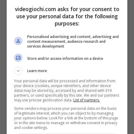
comprare la console in
un negozio,
videogiochi.com asks for your consent to
fisicamente
. E non solo è stato facile trovare
use your personal data for the following
una PS5, ma addirittura, riporta, ce ne erano
in
purposes:
abbondanza per i clienti.
Personalised advertising and content, advertising and
content measurement, audience research and
services development
Store and/or access information on a device
Learn more
Your personal data will be processed and information from
your device (cookies, unique identifiers, and other device
data) may be stored by, accessed by and shared with 319
partners, or used specifically by this site. We and our partners
may use precise geolocation data.
List of partners.
Some vendors may process your personal data on the basis
of legitimate interest, which you can object to by managing
ps5 accesa
your options below. Look for a link at the bottom of this page
or in the site menu to manage or withdraw consent in privacy
and cookie settings.