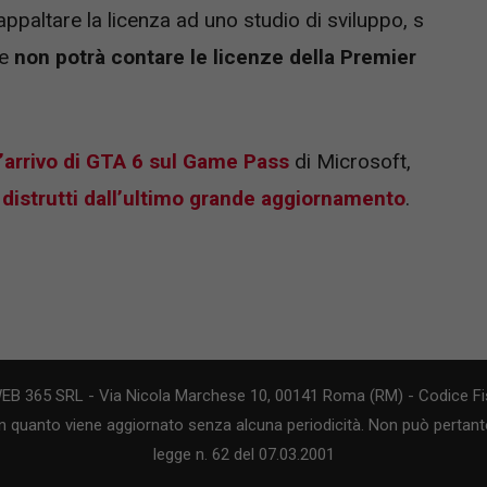
appaltare la licenza ad uno studio di sviluppo, s
ue
non potrà contare le licenze della Premier
’arrivo di GTA 6 sul Game Pass
di Microsoft,
 distrutti dall’ultimo grande aggiornamento
.
WEB 365 SRL - Via Nicola Marchese 10, 00141 Roma (RM) - Codice Fis
n quanto viene aggiornato senza alcuna periodicità. Non può pertanto
legge n. 62 del 07.03.2001