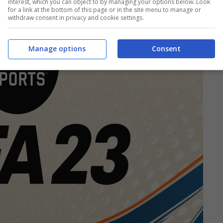
interest, which you can object to by managing your options below. Look
for a link at the bottom of this page or in the site menu to manage or
withdraw consent in privacy and cookie settings.
Manage options
Consent