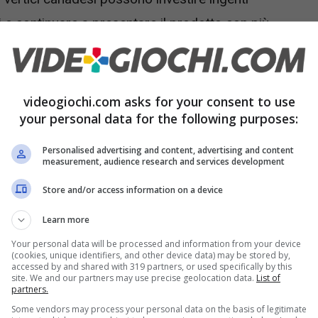
i e continuare a presentare il prodotto con più
remier una cifra ricchissima
videogiochi.com asks for your consent to use
your personal data for the following purposes:
mpagnia canadese avrebbe
trattato con la
Personalised advertising and content, advertising and content
mediatamente al sicuro la licenza del
measurement, audience research and services development
dissima parte degli appassionati che ogni
Store and/or access information on a device
i FUT
, infatti, utilizzano proprio squadre di
Learn more
i e più famosi del globo. E con le squadre che
Your personal data will be processed and information from your device
l pianeta.
(cookies, unique identifiers, and other device data) may be stored by,
accessed by and shared with 319 partners, or used specifically by this
site. We and our partners may use precise geolocation data.
List of
partners.
Some vendors may process your personal data on the basis of legitimate