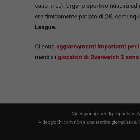
caso in cui l’organo sportivo riuscirà ad 
era timidamente parlato di 2K, comunq
League
.
Ci sono
aggiornamenti importanti per l
mentre i
giocatori di Overwatch 2 sono
Videogiochi.com di proprietà di 
Videogiochi.com non è una testata giornalistica, i