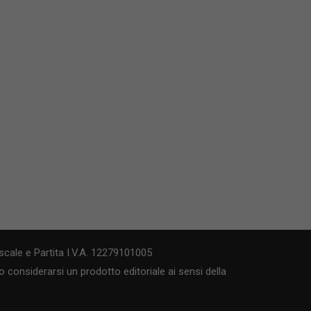
cale e Partita I.V.A. 12279101005
 considerarsi un prodotto editoriale ai sensi della