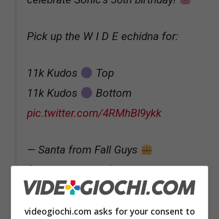
Pick up the W I D E echidna for:
11k Kudos
Top
11k Kudos
Bottom
pic.twitter.com/4RMhBl9ykk
— Santa from Fall Guys
(@FallGuysGame)
November 10,
2021
videogiochi.com asks for your consent to