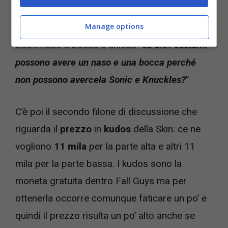
almeno un utente ha fatto il
confronto
con
Manage options
altre skin
che, effettivamente, sono dotate di
occhi naso e bocca e chiede “
se altri costumi
possono avere un naso e una bocca perché
non possono avercela Sonic e Knuckles?
”
C’è poi il secondo filone di discussione che
riguarda il
prezzo
in
kudos
della Skin: ce ne
vogliono
11 mila
per la parte alta e altri 11
mila per la parte bassa. I kudos sono la
moneta gratuita dentro Fall Guys ma per
ottenerla occorre comunque faticare un po’ e
quindi il prezzo risulta un po’ alto anche se