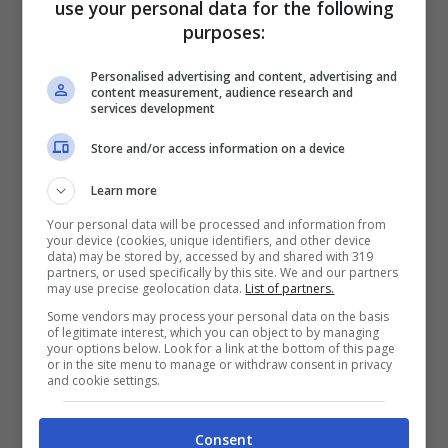
use your personal data for the following
purposes:
In realtà ci sentiamo di dare ragione almeno in
parte a chi, rispondendo al tweet con il video
Personalised advertising and content, advertising and
content measurement, audience research and
in cui viene mostrata la Skin rossa e bianca di
services development
Knuckles si lamenta del fatto che
il costume
Store and/or access information on a device
non sia stato fatto con una quantità
Learn more
sufficiente di particolari
tali da permettere
Your personal data will be processed and information from
immediatamente di riconoscere il
your device (cookies, unique identifiers, and other device
data) may be stored by, accessed by and shared with 319
personaggio. E in effetti se non fosse che
partners, or used specifically by this site. We and our partners
may use precise geolocation data.
List of partners.
l’echidna rosso viene inserito
a inizio video
Some vendors may process your personal data on the basis
of legitimate interest, which you can object to by managing
nella classica schermata con il logo di Sonic
your options below. Look for a link at the bottom of this page
or in the site menu to manage or withdraw consent in privacy
non avremo subito capito che si trattava di lui.
and cookie settings.
E c’è, a corroborare la nostra sensazione,
Consent