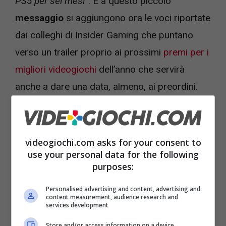
PS5 per sei mesi
“. E a questo piccolo
messaggio
si aggiungono ora le voci riportate
dai colleghi di Insider Gaming che puntano
verso un trailer proprio ai prossimi
premi per i
migliori videogiochi
dell’anno che servirà
anche a dare una data, almeno, ai preordini.
videogiochi.com asks for your consent to
use your personal data for the following
purposes:
Personalised advertising and content, advertising and
content measurement, audience research and
services development
Store and/or access information on a device