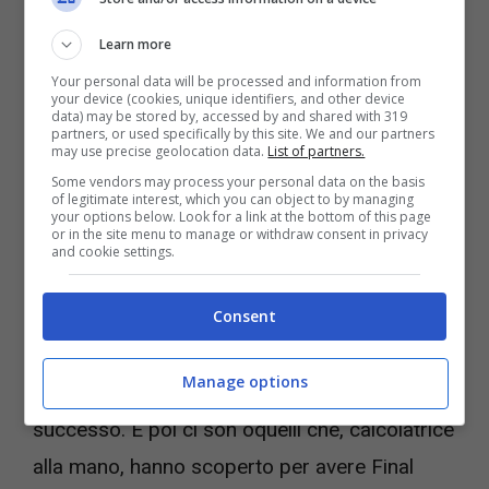
Final Fantasy XVI, online spunta la data da ricordare (foto
Youtube)
Learn more
Your personal data will be processed and information from
A lato della notizia che qualcosa si muove
your device (cookies, unique identifiers, and other device
data) may be stored by, accessed by and shared with 319
dentro Square Enix vale la pena registrare che,
partners, or used specifically by this site. We and our partners
may use precise geolocation data.
List of partners.
sotto il messaggio di Playstation sul social
Some vendors may process your personal data on the basis
of legitimate interest, which you can object to by managing
dell’uccellino azzurro proprietà di Elon Musk,
your options below. Look for a link at the bottom of this page
or in the site menu to manage or withdraw consent in privacy
tanti sono contenti del
trailer
ma tanti altri
and cookie settings.
sottolineano come
a due anni dall’uscita
Consent
della console Sony ci sia bisogno di fare
pubblicità e più di qualcuno lamenta di stare
Manage options
ancora provando a comprarne una senza
successo. E poi ci son oquelli che, calcolatrice
alla mano, hanno scoperto per avere Final