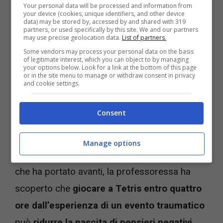
Your personal data will be processed and information from
your device (cookies, unique identifiers, and other device
Grazie alla sua spiccata componente visiva, Tetris potrebbe
data) may be stored by, accessed by and shared with 319
bloccare la formazione dei ricordi traumatici (Foto
partners, or used specifically by this site. We and our partners
may use precise geolocation data.
List of partners.
Instagram @tetris_official) – videogiochi.com
Some vendors may process your personal data on the basis
of legitimate interest, which you can object to by managing
your options below. Look for a link at the bottom of this page
Emily Holmes, professoressa di psicologia
or in the site menu to manage or withdraw consent in privacy
and cookie settings.
presso il Dipartimento di Neuroscienze
Cliniche del Karolinska Institutet, ha passato
Consent
molti anni a studiare gli interventi
comportamentali che possono prevenire
Manage options
questo tipo di ricordi. Tra i vari esperimenti
che ha portato avanti, la professoressa ha
scoperto che
giocare a Tetris entro quattro
ore dall’esperienza di un evento traumatico
può
ridurre la nascita di pensieri negativi