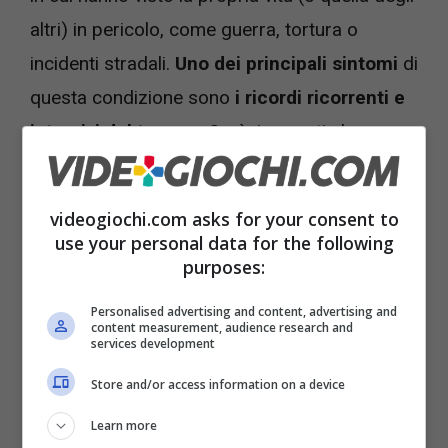
altri) in pericolo, come guerra, tortura o
incidenti stradali.
Uno dei principali sintomi
di
questa condizione sono
i ricordi ricorrenti e
intrusivi del trauma
. Così ricorrenti che
rendono difficile anche svolgere le attività
quotidiane, nei casi più gravi.
videogiochi.com asks for your consent to
use your personal data for the following
purposes:
Personalised advertising and content, advertising and
content measurement, audience research and
services development
Store and/or access information on a device
Learn more