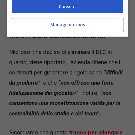
Consent
vedere questo DLC, che di fatti viene quindi
cancellato,
si legge
.
Manage options
Motivi della cancellazioneHal
Microsoft ha deciso di eliminare il DLC in
quanto, viene riportato, l’azienda ritiene che i
contenuti per giocatore singolo sono
“difficili
da produrre”
, e che
“non offrono una forte
fidelizzazione dei giocatori”
. Inoltre
“non
consentono una monetizzazione valida per la
sostenibilità dello studio e dei team”.
Ricordiamo che questo
trucco per allungare