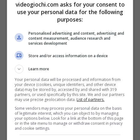
videogiochi.com asks for your consent to
use your personal data for the following
purposes:
Halo Infinite non riceverà DLC (Videogiochi.com)
Personalised advertising and content, advertising and
content measurement, audience research and
Ebbene pare proprio che qusti ennesimi tagli
services development
abbiano praticamente
condannato un DLC
su
Store and/or access information on a device
cui 343 Industries stava iniziando a lavorare.
Learn more
Un contenuto extra che andasse ad
Your personal data will be processed and information from
espandere e anche parecchio il mondo di
your device (cookies, unique identifiers, and other device
data) may be stored by, accessed by and shared with 319
gioco e ovviamente anche la storia principale
partners, or used specifically by this site. We and our partners
may use precise geolocation data.
List of partners.
che viviamo nei panni di Master Chief.
Some vendors may process your personal data on the basis
of legitimate interest, which you can object to by managing
Purtroppo sembra proprio che questa
your options below. Look for a link at the bottom of this page
or in the site menu to manage or withdraw consent in privacy
ennesima ondata di licenziamenti abbia, tra le
and cookie settings.
alte cose, eliminato totalmente le possibilità di