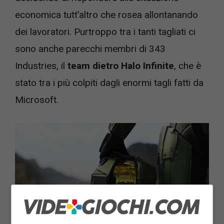
economica tutt’altro che rosea allontanando
dei lavoratori. Purtroppo tra i tanti tagliati ci
sono anche parecchi membri di 343
Industries, il
team dietro Halo Infinite
, che è
stato tra i più colpiti dagli enormi tagli fatti da
Microsoft.