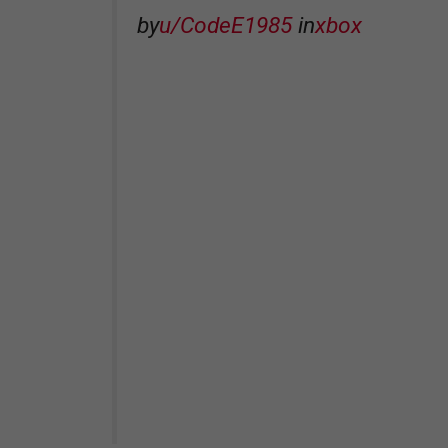
by
u/CodeE1985
in
xbox