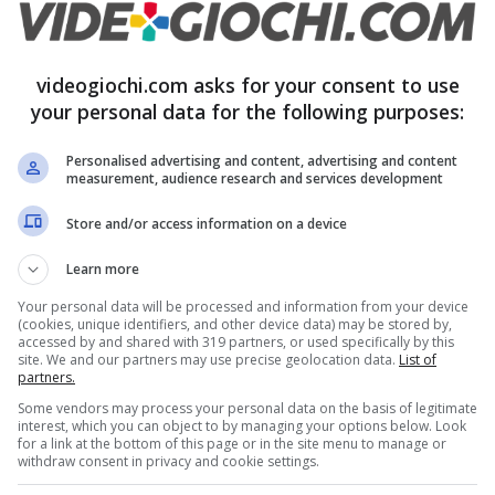
videogiochi.com asks for your consent to use
your personal data for the following purposes:
Personalised advertising and content, advertising and content
measurement, audience research and services development
Store and/or access information on a device
Learn more
Your personal data will be processed and information from your device
(cookies, unique identifiers, and other device data) may be stored by,
accessed by and shared with 319 partners, or used specifically by this
site. We and our partners may use precise geolocation data.
List of
partners.
? (foto reddit CodeE1985) – videogiochi.com
Some vendors may process your personal data on the basis of legitimate
interest, which you can object to by managing your options below. Look
for a link at the bottom of this page or in the site menu to manage or
nte nella community e ha creato una miscela
withdraw consent in privacy and cookie settings.