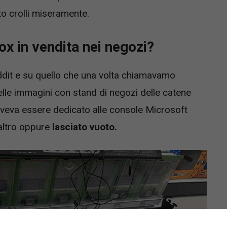
to crolli miseramente.
ox in vendita nei negozi?
ddit e su quello che una volta chiamavamo
lle immagini con stand di negozi delle catene
oveva essere dedicato alle console Microsoft
 altro oppure
lasciato vuoto.