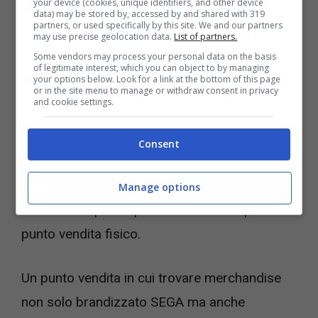
your device (cookies, unique identifiers, and other device
data) may be stored by, accessed by and shared with 319
collezionisti
e di certo non si possono
partners, or used specifically by this site. We and our partners
may use precise geolocation data.
List of partners.
collezionare cose che non esistono nella
Some vendors may process your personal data on the basis
realtà.
of legitimate interest, which you can object to by managing
your options below. Look for a link at the bottom of this page
or in the site menu to manage or withdraw consent in privacy
and cookie settings.
Per questo non stupisce come l’annuncio
dell’apertura del nuovo SEGA Store a Tokyo
Consent
stia facendo parlare tantissimo la rete. Il
colosso giapponese ha deciso di fare come
Manage options
Nintendo a questo punto e costruire quindi un
punto vendita fisico.
Un punto vendita in cui trovare merchandise
non solo brandizzato SEGA ma anche