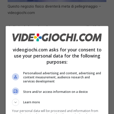
Questo negozio fisico diventerà meta di pellegrinaggio –
videogiochi.com
Il digital download occupa sempre di più le
classifiche di vendita.
Costa meno e rende
quindi di più (perché nessuno di noi crede che
videogiochi.com asks for your consent to
per produrre la copia fisica di un videogioco
use your personal data for the following
purposes:
serva lo stesso denaro che serve per creare
la copia digitale).
Personalised advertising and content, advertising and
content measurement, audience research and
services development
Ma molti, anzi moltissimi, sono invece
Store and/or access information on a device
giocatori e giocatrici che ancora vanno in
Learn more
cerca del supporto fisico, perché molto
Your personal data will be processed and information from
spesso, oltre a essere giocatori,
siamo anche