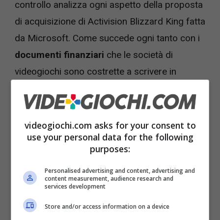
controllo analizza ogni aspetto della proposta
di acquisizione di Activision Blizzard King fatta
da Microsoft. Come succede ogni tanto con i
documenti finanziari
che le società di
videogiochi sono costrette a scrivere in
maniera chiara per i loro azionisti e investitori
anche in questo documento è stato
rintracciato un elemento molto interessante.
videogiochi.com asks for your consent to
use your personal data for the following
purposes:
Personalised advertising and content, advertising and
content measurement, audience research and
services development
Store and/or access information on a device