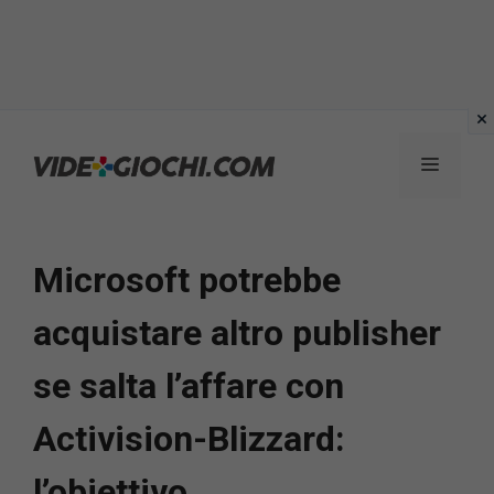
Vai
al
Menu
contenuto
Microsoft potrebbe
acquistare altro publisher
se salta l’affare con
Activision-Blizzard:
l’obiettivo