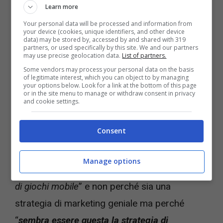
Learn more
Your personal data will be processed and information from
your device (cookies, unique identifiers, and other device
data) may be stored by, accessed by and shared with 319
partners, or used specifically by this site. We and our partners
may use precise geolocation data.
List of partners.
Microsoft pensa a nuovi accordi dopo Activision-Blizzard e
Some vendors may process your personal data on the basis
il no di CMA – Videogiochi.com
of legitimate interest, which you can object to by managing
your options below. Look for a link at the bottom of this page
or in the site menu to manage or withdraw consent in privacy
In un paragrafo si sottolinea come Microsoft
and cookie settings.
non ha bisogno
di consolidare la propria
Consent
posizione nel mercato mobile acquisendo
necessariamente Activision Blizzard King e
Manage options
potrebbe farlo “
acquistando un altro publisher
di giochi mobile
” e non perché sia una
strategia di marketing geniale ma perché
“
sembra essere questa la strategia di