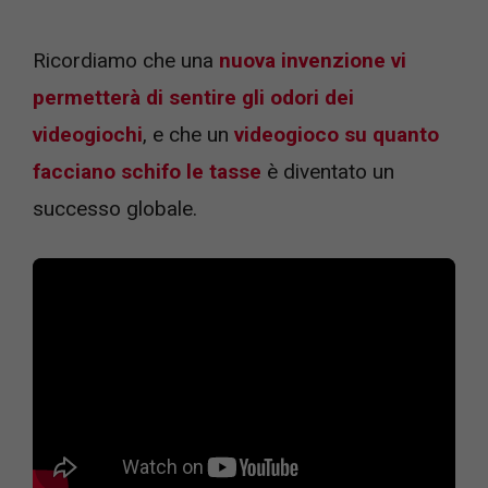
Ricordiamo che una
nuova invenzione vi
permetterà di sentire gli odori dei
videogiochi
, e che un
videogioco su quanto
facciano schifo le tasse
è diventato un
successo globale.