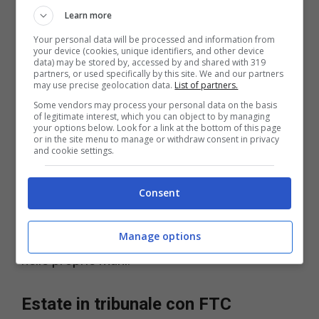
metà 2023 (Videogiochi.com)
Learn more
Your personal data will be processed and information from
Non solo, come vi abbiamo riportato, l’FTC ha
your device (cookies, unique identifiers, and other device
data) may be stored by, accessed by and shared with 319
anche di conseguenza denunciato Microsoft,
partners, or used specifically by this site. We and our partners
may use precise geolocation data.
List of partners.
accusandola di condotta monopolistica per
Some vendors may process your personal data on the basis
questa operazione che non avrebbe dovuto
of legitimate interest, which you can object to by managing
your options below. Look for a link at the bottom of this page
tentare di fare. Si parla quindi di una battuta
or in the site menu to manage or withdraw consent in privacy
and cookie settings.
d’arresto molto pesante per il gigante
americano, che
sperava di concludere
Consent
l’operazione nell’estate del 2023
e mettere
così tante IP, videogiochi e studi di sviluppo
Manage options
nelle proprie mani.
Estate in tribunale con FTC