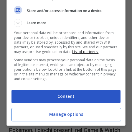
originale. Come per la versione dedicata a
Super Mario, anche questa può essere
Store and/or access information on a device
utilizzata come sveglia digitale oppure come
Learn more
timer.
Your personal data will be processed and information from
your device (cookies, unique identifiers, and other device
data) may be stored by, accessed by and shared with 319
partners, or used specifically by this site. We and our partners
Se volete acquistarla, o se volete portarvi a
may use precise geolocation data.
List of partners.
casa l’edizione celebrativa dedicata a Super
Some vendors may process your personal data on the basis
of legitimate interest, which you can object to by managing
Mario, dovete muovervi però: si tratta infatti di
your options below. Look for a link at the bottom of this page
or in the site menu to manage or withdraw consent in privacy
and cookie settings.
edizioni limitate
che non entreranno quindi in
produzione continua. Al momento, quella
Consent
dedicata Super Mario è
ancora disponibile su
Amazon
. Sul sito, potete anche decidere di
Manage options
acquistare il Bundle con la custodia ispirata ai
Pokémon. i giochi presenti nel Game & Watch