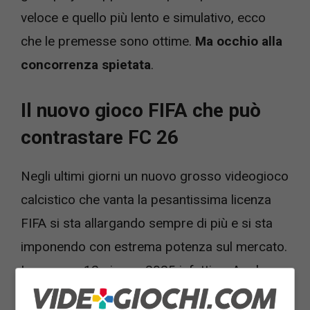
veloce e quello più lento e simulativo, ecco
che le premesse sono ottime.
Ma occhio alla
concorrenza spietata
.
Il nuovo gioco FIFA che può
contrastare FC 26
Negli ultimi giorni un nuovo grosso videogioco
calcistico che vanta la pesantissima licenza
FIFA si sta allargando sempre di più e si sta
imponendo con estrema potenza sul mercato.
Lo scorso 12 giugno 2025 infatti su Apple
App Store e Google Play è arrivato
FIFA Rivals