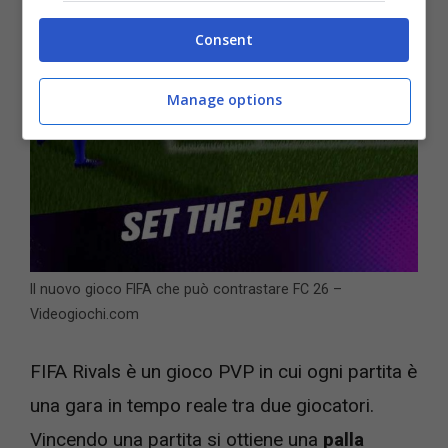
Consent
Manage options
Il nuovo gioco FIFA che può contrastare FC 26 –
Videogiochi.com
FIFA Rivals è un gioco PVP in cui ogni partita è
una gara in tempo reale tra due giocatori.
Vincendo una partita si ottiene una
palla