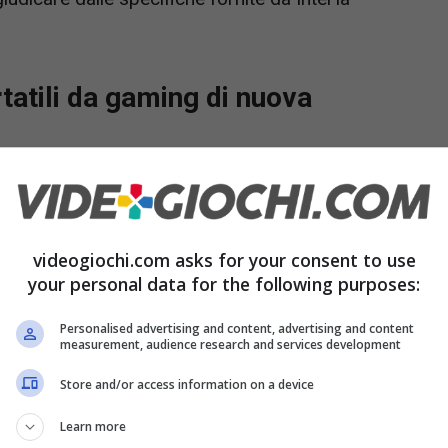
tatili da gaming di nuova
ni che ha tenuto banco di più tra gli esperti
i componenti interni e semiconduttori per la
videogiochi.com asks for your consent to use
uovi processori. Ora che la situazione sembra
your personal data for the following purposes:
o monopolizzato l’attenzione
di chi gioca con il
ativo alle nuove schede grafiche di
Nvidia,
la
Personalised advertising and content, advertising and content
measurement, audience research and services development
lti hanno però già criticato.
Store and/or access information on a device
Learn more