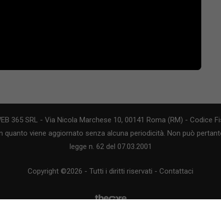
WEB 365 SRL - Via Nicola Marchese 10, 00141 Roma (RM) - Codice Fis
n quanto viene aggiornato senza alcuna periodicità. Non può pertanto
legge n. 62 del 07.03.2001
Copyright ©2026 - Tutti i diritti riservati -
Contattaci
Le attività pubblicitarie su questo sito sono gestite da theCoreAdv