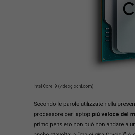
Intel Core i9 (videogiochi.com)
Secondo le parole utilizzate nella presen
processore per laptop
più veloce del 
primo pensiero non può non andare a un
anche stavolta: a “ma ci gira Crysis?” A g