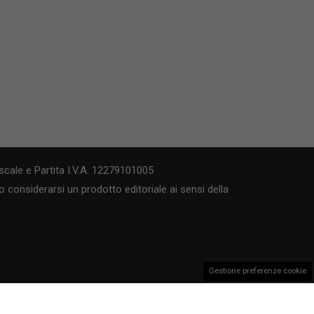
cale e Partita I.V.A. 12279101005
 considerarsi un prodotto editoriale ai sensi della
Gestione preferenze cookie