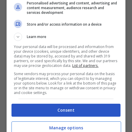
Personalised advertising and content, advertising and
content measurement, audience research and
c’è un motivo per cui è stata scelta una
skin
services development
che tanti possiedono già:
attirare nuovi
Store and/or access information on a device
giocatori
senza scontentare i vecchi. Un gioco
Learn more
sul filo, in pratica, per aumentare il bacino di
Your personal data will be processed and information from
utenti e di potenziali compratori senza
your device (cookies, unique identifiers, and other device
data) may be stored by, accessed by and shared with 319
scontentare
nessuno di quelli che già giocano
partners, or used specifically by this site. We and our partners
may use precise geolocation data.
List of partners.
e che già possiedono, a sentire i commenti
Some vendors may process your personal data on the basis
of legitimate interest, which you can object to by managing
online loro malgrado, questa skin. Forse si
your options below. Look for a link at the bottom of this page
or in the site menu to manage or withdraw consent in privacy
poteva fare un passetto in più e provare con
and cookie settings.
una skin nuova? Forse sì ma abbiamo
purtroppo sempre più l’impressione che
Consent
Blizzard guardi molto al portafoglio
Manage options
ultimamente e a come riempirlo con il minimo