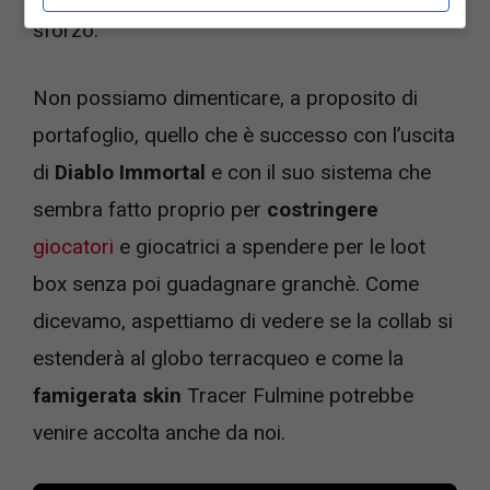
sforzo.
Non possiamo dimenticare, a proposito di
portafoglio, quello che è successo con l’uscita
di
Diablo Immortal
e con il suo sistema che
sembra fatto proprio per
costringere
giocatori
e giocatrici a spendere per le loot
box senza poi guadagnare granchè. Come
dicevamo, aspettiamo di vedere se la collab si
estenderà al globo terracqueo e come la
famigerata skin
Tracer Fulmine potrebbe
venire accolta anche da noi.