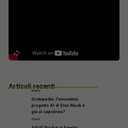
Articoli recenti
News
Grokipedia: l’innovativo
progetto AI di Elon Musk è
già al capolinea?
News
ASUS ProArt si Amplia: