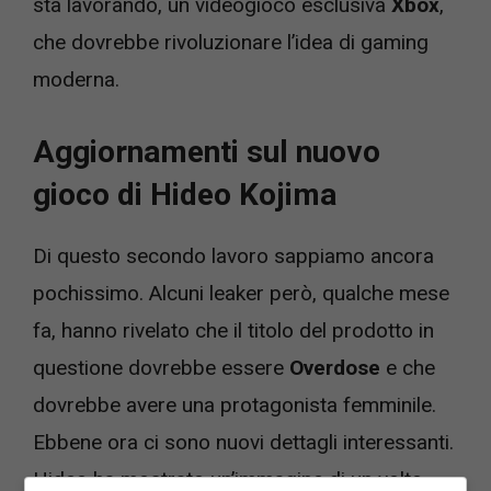
sta lavorando, un videogioco esclusiva
Xbox
,
che dovrebbe rivoluzionare l’idea di gaming
moderna.
Aggiornamenti sul nuovo
gioco di Hideo Kojima
Di questo secondo lavoro sappiamo ancora
pochissimo. Alcuni leaker però, qualche mese
fa, hanno rivelato che il titolo del prodotto in
questione dovrebbe essere
Overdose
e che
dovrebbe avere una protagonista femminile.
Ebbene ora ci sono nuovi dettagli interessanti.
Hideo ha mostrato un’immagine di un volto