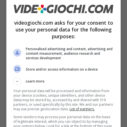
femminile, completamente oscurato, con la
scritta “
Who Am I?
” ovvero “Chi sono io?”.
videogiochi.com asks for your consent to
Difficile dire se sia un personaggio del nuovo
use your personal data for the following
Death Stranding, oppure se quella che
purposes:
vediamo è la protagonista di questo
Personalised advertising and content, advertising and
content measurement, audience research and
Overdose. Di certo però sappiamo chi è. Degli
services development
appassionati di grafica hanno lavorando
Store and/or access information on a device
parecchio e hanno rivelato come il volto in
Learn more
questione sia della famosa attrice
Mary Elle
Your personal data will be processed and information from
Fanning
.
your device (cookies, unique identifiers, and other device
data) may be stored by, accessed by and shared with 319
partners, or used specifically by this site. We and our partners
may use precise geolocation data.
List of partners.
Some vendors may process your personal data on the basis
of legitimate interest, which you can object to by managing
your options below. Look for a link at the bottom of this page