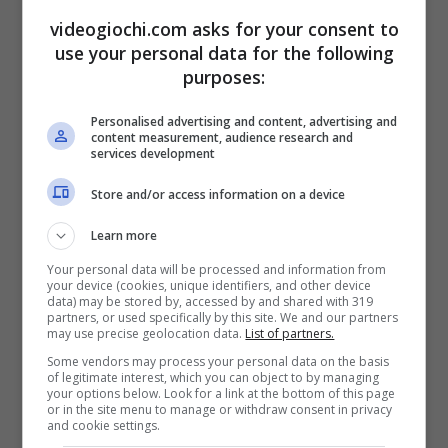
annunci molto interessanti per quanto
videogiochi.com asks for your consent to
concerne il futuro di una delle saghe più
use your personal data for the following
importanti e più amate dell’intero settore.
purposes:
Personalised advertising and content, advertising and
content measurement, audience research and
services development
Store and/or access information on a device
Learn more
Your personal data will be processed and information from
your device (cookies, unique identifiers, and other device
data) may be stored by, accessed by and shared with 319
partners, or used specifically by this site. We and our partners
may use precise geolocation data.
List of partners.
The Last of Us Parte I Joel e Sara
Some vendors may process your personal data on the basis
of legitimate interest, which you can object to by managing
your options below. Look for a link at the bottom of this page
or in the site menu to manage or withdraw consent in privacy
Per ora non ci sono notizie certe, ma oggi
and cookie settings.