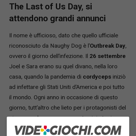
The Last of Us Day, si
attendono grandi annunci
Il nome è ufficioso, dato che quello ufficiale
riconosciuto da Naughy Dog è l’
Outbreak Day
,
ovvero il giorno dell’infezione. Il
26 settembre
Joel e Sara erano su quel divano, nella loro
casa, quando la pandemia di
cordyceps
iniziò
ad infettare gli Stati Uniti d’America e poi tutto
il mondo. Ogni anno in occasione di questo
giorno, tutt’altro che lieto per i protagonisti del
gioco ma che comunque porta gioia tra i
videogiocatori, gli sviluppatori fanno degli