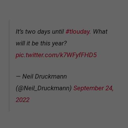
It’s two days until
#tlouday
. What
will it be this year?
pic.twitter.com/k7WFyfFHD5
— Neil Druckmann
(@Neil_Druckmann)
September 24,
2022