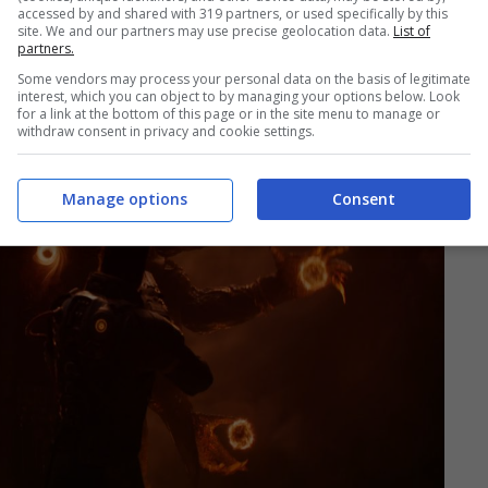
accessed by and shared with 319 partners, or used specifically by this
site. We and our partners may use precise geolocation data.
List of
partners.
Some vendors may process your personal data on the basis of legitimate
interest, which you can object to by managing your options below. Look
for a link at the bottom of this page or in the site menu to manage or
withdraw consent in privacy and cookie settings.
Manage options
Consent