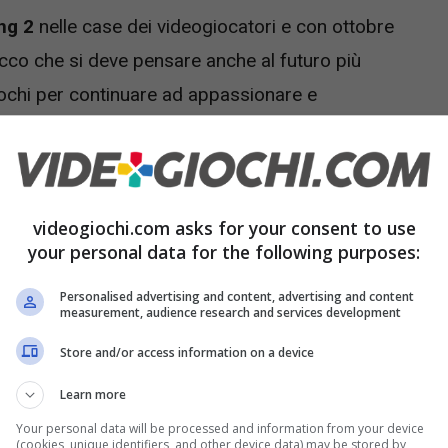
ng 2
nelle case dei videogiocatori e con ottobre
ecco che si deve pensare anche al futuro più
giochi per continuare ad appassionare e
ù interessanti annunciati e basta c’è sicuramente
imo? Quando potremmo vedere il
videogiochi.com asks for your consent to use
your personal data for the following purposes:
Personalised advertising and content, advertising and content
measurement, audience research and services development
uppata da Housemarque che dovrebbe essere
in
Store and/or access information on a device
 La prima e ultima volta che lo abbiamo visto è
025
, quando con un breve e veloce trailer è stato
Learn more
comprendere che avventura sia.
Your personal data will be processed and information from your device
(cookies, unique identifiers, and other device data) may be stored by,