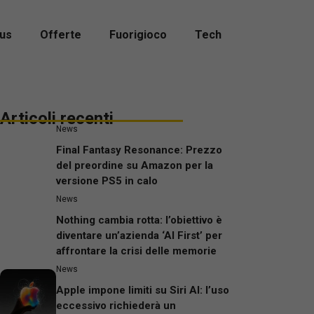
us
Offerte
Fuorigioco
Tech
Articoli recenti
News
Final Fantasy Resonance: Prezzo
del preordine su Amazon per la
versione PS5 in calo
News
Nothing cambia rotta: l’obiettivo è
diventare un’azienda ‘AI First’ per
affrontare la crisi delle memorie
News
Apple impone limiti su Siri AI: l’uso
eccessivo richiederà un