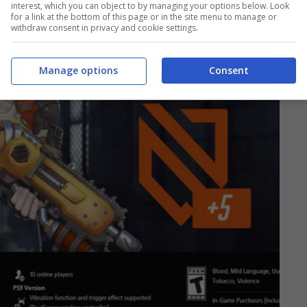
interest, which you can object to by managing your options below. Look
for a link at the bottom of this page or in the site menu to manage or
withdraw consent in privacy and cookie settings.
Manage options
Consent