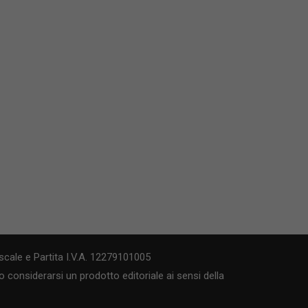
cale e Partita I.V.A. 12279101005
 considerarsi un prodotto editoriale ai sensi della