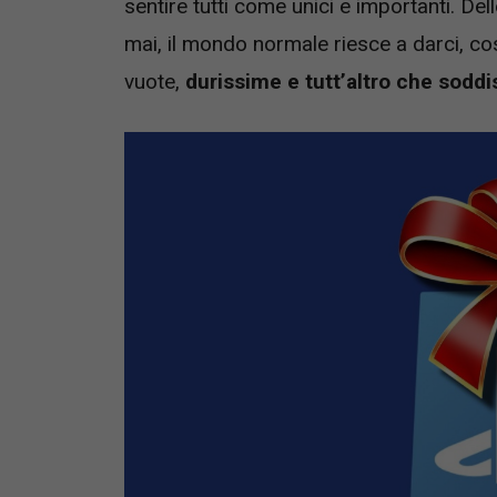
sentire tutti come unici e importanti. Del
mai, il mondo normale riesce a darci, co
vuote,
durissime e tutt’altro che soddi