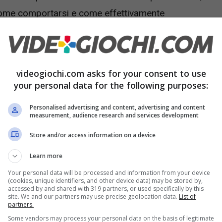
come comportarsi e come effettivamente
 nostro contributo. E anche i videogiochi hanno
anto di fare esperienze uniche e di sentirci
entire tutti veramente speciali
con un
regalino
videogiochi.com asks for your consent to use
your personal data for the following purposes:
Personalised advertising and content, advertising and content
station oggi
measurement, audience research and services development
Store and/or access information on a device
aggiornamento molto interessante che riguarda
Learn more
he permetterà agli utenti di tutto il mondo di
Your personal data will be processed and information from your device
e che sicuramente vi svolterà la giornata,
(cookies, unique identifiers, and other device data) may be stored by,
accessed by and shared with 319 partners, or used specifically by this
’ per riprendere quanto detto sopra,
vi farà
site. We and our partners may use precise geolocation data.
List of
partners.
Some vendors may process your personal data on the basis of legitimate