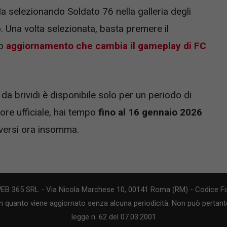
rla selezionando Soldato 76 nella galleria degli
 Una volta selezionata, basta premere il
mo
aggiornamento che cambia il gameplay di FC
da brividi è disponibile solo per un periodo di
ore ufficiale, hai tempo
fino al 16 gennaio 2026
ersi ora insomma.
WEB 365 SRL - Via Nicola Marchese 10, 00141 Roma (RM) - Codice Fis
n quanto viene aggiornato senza alcuna periodicità. Non può pertanto
legge n. 62 del 07.03.2001