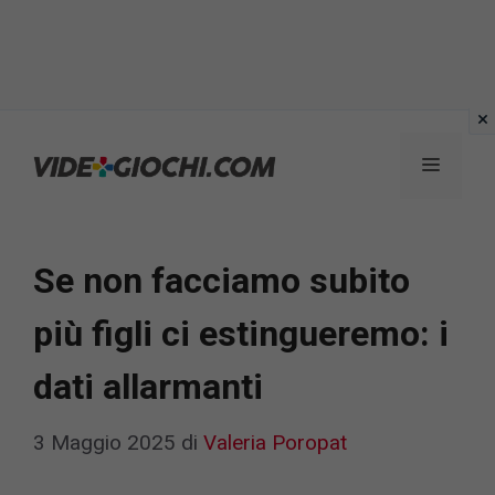
Vai
al
Menu
contenuto
Se non facciamo subito
più figli ci estingueremo: i
dati allarmanti
3 Maggio 2025
di
Valeria Poropat