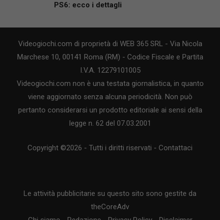
PS6: ecco i dettagli
Videogiochi.com di proprietà di WEB 365 SRL - Via Nicola
Marchese 10, 00141 Roma (RM) - Codice Fiscale e Partita
I.V.A. 12279101005
Videogiochi.com non è una testata giornalistica, in quanto
viene aggiornato senza alcuna periodicità. Non può
pertanto considerarsi un prodotto editoriale ai sensi della
legge n. 62 del 07.03.2001
Copyright ©2026 - Tutti i diritti riservati -
Contattaci
Le attività pubblicitarie su questo sito sono gestite da
theCoreAdv
Chi siamo
-
Redazione
-
Privacy Policy
-
Disclaimer