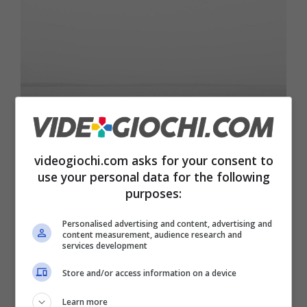
Rischiamo davvero di sparire perché siamo come i panda –
videogiochi.com asks for your consent to
videogiochi.com
use your personal data for the following
purposes:
Adesso che i panda pare stiano riprendendo
Personalised advertising and content, advertising and
un po’ piede, potremmo tranquillamente
content measurement, audience research and
services development
sostituire il fagotto bianco e nero con quello di
Store and/or access information on a device
un essere umano, perché secondo un nuovo
Learn more
studio, il numero di figli che ciascuna donna