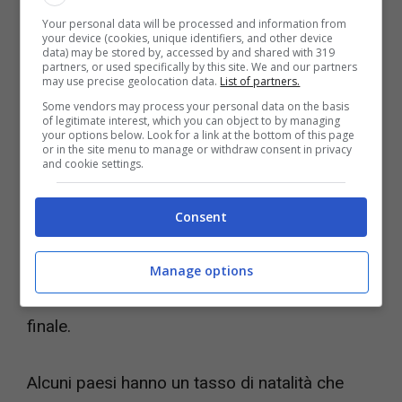
Your personal data will be processed and information from
sul pianeta dovrebbe produrre per evitare che
your device (cookies, unique identifiers, and other device
data) may be stored by, accessed by and shared with 319
nel lungo periodo il genere umano si estingua
partners, or used specifically by this site. We and our partners
may use precise geolocation data.
List of partners.
è molto più elevato di quella che è la media
Some vendors may process your personal data on the basis
mondiale.
of legitimate interest, which you can object to by managing
your options below. Look for a link at the bottom of this page
or in the site menu to manage or withdraw consent in privacy
and cookie settings.
Il team di scienziati guidato da Diane
Cuaresma
ha infatti fatto i conti ed è venuto
Consent
fuori che esiste matematicamente una
cosiddetta soglia di fertilità al di sotto della
Manage options
quale siamo avviati verso la nostra dipartita
finale.
Alcuni paesi hanno un tasso di natalità che