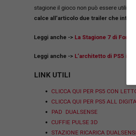
stagione il gioco non può essere utilizza
calce all’articolo due trailer che int
Leggi anche ->
La Stagione 7 di Fortnit
Leggi anche ->
L’architetto di PS5 ina
LINK UTILI
CLICCA QUI PER PS5 CON LETT
CLICCA QUI PER PS5 ALL DIGIT
PAD DUALSENSE
CUFFIE PULSE 3D
STAZIONE RICARICA DUALSENS