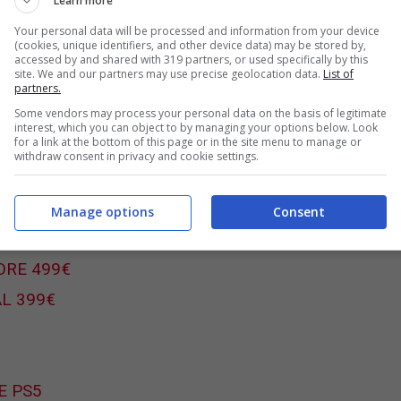
Learn more
to in nessun modo fino alla fine dei lavori.
In
Your personal data will be processed and information from your device
(cookies, unique identifiers, and other device data) may be stored by,
roducono la nuova season
.
accessed by and shared with 319 partners, or used specifically by this
site. We and our partners may use precise geolocation data.
List of
partners.
e è qui? I server sono offline
Some vendors may process your personal data on the basis of legitimate
interest, which you can object to by managing your options below. Look
for a link at the bottom of this page or in the site menu to manage or
withdraw consent in privacy and cookie settings.
rrestabile su Returnal
Manage options
Consent
ORE 499€
AL 399€
E PS5