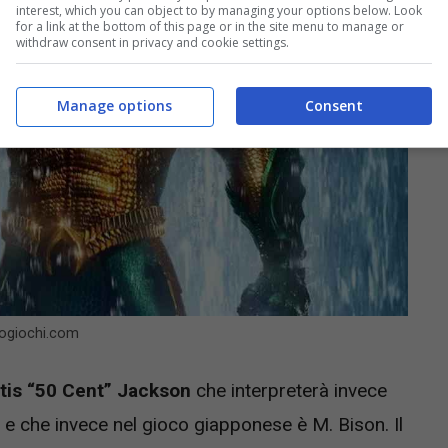
interest, which you can object to by managing your options below. Look
for a link at the bottom of this page or in the site menu to manage or
withdraw consent in privacy and cookie settings.
Manage options
Consent
deogiochi.com
tis “50 Cent” Jackson
che interpreterà invece
e che invece nel gioco giapponese è M. Bison. Il