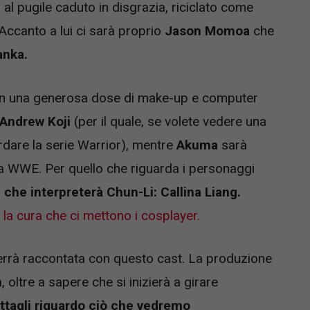
 al pugile caduto in disgrazia, riciclato come
 Accanto a lui ci sarà proprio
Jason Momoa
che
anka.
con una generosa dose di make-up e computer
Andrew Koji
(per il quale, se volete vedere una
rdare la serie Warrior), mentre
Akuma
sarà
la WWE. Per quello che riguarda i personaggi
e che interpreterà Chun-Li: Callina Liang.
 la cura che ci mettono i cosplayer.
verrà raccontata con questo cast. La produzione
oltre a sapere che si inizierà a girare
tagli riguardo ciò che vedremo