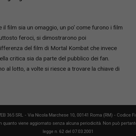
 il film sia un omaggio, un po’ come furono i film
iuttosto feroci, si dimostrarono poi
ifferenza del film di Mortal Kombat che invece
della critica sia da parte del pubblico dei fan.
al lotto, a volte si riesce a trovare la chiave di
WEB 365 SRL - Via Nicola Marchese 10, 00141 Roma (RM) - Codice Fis
n quanto viene aggiornato senza alcuna periodicità. Non può pertanto
legge n. 62 del 07.03.2001