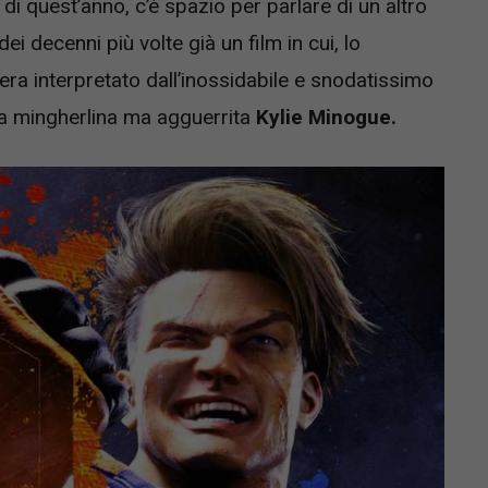
i quest’anno, c’è spazio per parlare di un altro
ei decenni più volte già un film in cui, lo
ra interpretato dall’inossidabile e snodatissimo
a mingherlina ma agguerrita
Kylie Minogue.