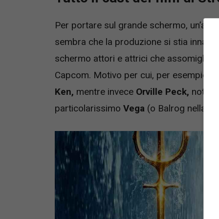
Per portare sul grande schermo, un’altra
sembra che la produzione si stia innanz
schermo attori e attrici che assomiglino 
Capcom. Motivo per cui, per esempio,
N
Ken,
mentre invece
Orville Peck,
noto ca
particolarissimo
Vega
(o Balrog nella v