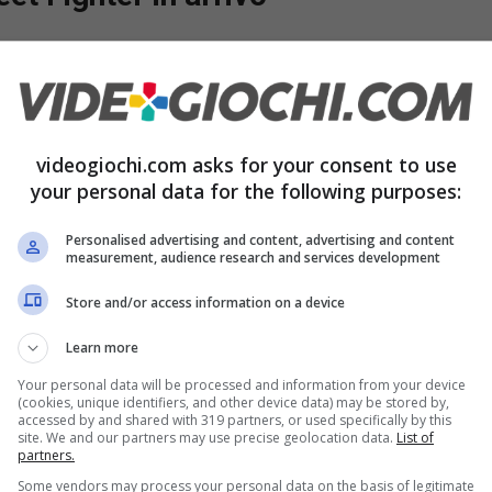
 volta, un picchiaduro come Street Fighter,
itutto concentrando sul portare sul grande
in maniera plausibile ai lottatori del videogioco
videogiochi.com asks for your consent to use
oah Centineo
è stato scelto per interpretare
your personal data for the following purposes:
ntante country, è stato scelto per dare corpo al
Personalised advertising and content, advertising and content
ersione giapponese).
measurement, audience research and services development
Store and/or access information on a device
Learn more
Your personal data will be processed and information from your device
(cookies, unique identifiers, and other device data) may be stored by,
accessed by and shared with 319 partners, or used specifically by this
site. We and our partners may use precise geolocation data.
List of
partners.
Some vendors may process your personal data on the basis of legitimate