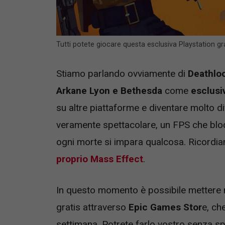
Tutti potete giocare questa esclusiva Playstation g
Stiamo parlando ovviamente di
Deathlo
Arkane Lyon e Bethesda
come
esclusi
su altre piattaforme e diventare molto d
veramente spettacolare, un FPS che blocc
ogni morte si impara qualcosa. Ricordia
proprio Mass Effect
.
In questo momento è possibile mettere 
gratis attraverso
Epic Games Stor
e, ch
settimana. Potrete farlo vostro senza s