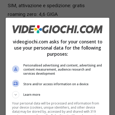
SIM, attivazione e spedizione: gratis
roaming zero: 4,6 GIGA
-5,99
minuti illimitati
SMS illimitati
videogiochi.com asks for your consent to
use your personal data for the following
50 GIGA in 4G
purposes:
5,99 euro al mese
Personalised advertising and content, advertising and
SIM, attivazione e spedizione: gratis
content measurement, audience research and
services development
roaming zero: 5,5 GIGA
-6,99
Store and/or access information on a device
minuti illimitati
Learn more
SMS illimitati
Your personal data will be processed and information from
your device (cookies, unique identifiers, and other device
100 GIGA in 4G
data) may be stored by, accessed by and shared with 319