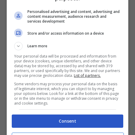
sistema
Personalised advertising and content, advertising and
content measurement, audience research and
services development
Store and/or access information on a device
Learn more
Your personal data will be processed and information from
your device (cookies, unique identifiers, and other device
data) may be stored by, accessed by and shared with 319
partners, or used specifically by this site. We and our partners
may use precise geolocation data.
List of partners.
Some vendors may process your personal data on the basis
Fonte: store.steampowered.com – VideoGiochi.com
of legitimate interest, which you can object to by managing
your options below. Look for a link at the bottom of this page
or in the site menu to manage or withdraw consent in privacy
and cookie settings.
“The Bible” include anche una
colonna sonora
originale
che potrebbe rendere ancora più
Consent
immersiva e coinvolgente l’esperienza di