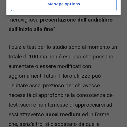
lettura per molti studiosi e fedeli. Inoltre, come
Manage options
riportato dalla software house, include “una
meravigliosa
presentazione dell’audiolibro
dall’inizio alla fine
”.
I quiz e test per lo studio sono al momento un
totale di
100
ma non é escluso che possano
aumentare o essere modificati con
aggiornamenti futuri. Il loro utilizzo può
risultare assai prezioso per chi avesse
necessità di approfondire la conoscenza dei
testi sacri e non temesse di approcciarsi ad
essi attraverso
nuovi medium
ed in forme
che, senz’altro, si discostano da quelle