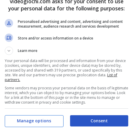
videogiochi.com asks for your consent to use
your personal data for the following purposes:
ioco, ovvero Loki Davison:
Personalised advertising and content, advertising and content
ta di nomade. Ho viaggiato per l’Asia Centrale,
measurement, audience research and services development
bino giocavo tantissimo ai MUD, gli antesignani
Store and/or access information on a device
izzare un videogioco che fosse affascinante e
Learn more
atori.
Wander nasce da quell’esperienza,
Your personal data will be processed and information from your device
(cookies, unique identifiers, and other device data) may be stored by,
do cooperativo.
”
accessed by and shared with 319 partners, or used specifically by this
site. We and our partners may use precise geolocation data.
List of
partners.
Some vendors may process your personal data on the basis of legitimate
interest, which you can object to by managing your options below. Look
for a link at the bottom of this page or in the site menu to manage or
withdraw consent in privacy and cookie settings.
Manage options
Consent