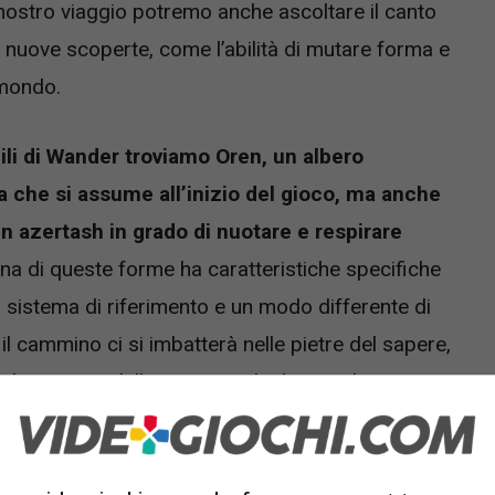
 nostro viaggio potremo anche ascoltare il canto
 nuove scoperte, come l’abilità di mutare forma e
 mondo.
ili di Wander troviamo Oren, un albero
 che si assume all’inizio del gioco, ma anche
 un azertash in grado di nuotare e respirare
na di queste forme ha caratteristiche specifiche
 sistema di riferimento e un modo differente di
il cammino ci si imbatterà nelle pietre del sapere,
l pianeta e delle creature che lo popolano. E, se
greti più nascosti di questo mondo meraviglioso e