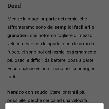
Dead
Mentre la maggior parte dei nemici che
affronteremo sono dei
semplici fucilieri o
granatieri
, che potremo togliere di mezzo
velocemente con la spada o con le armi da
fuoco, ci sono poi dei nemici estremamente
più ostici e difficili da battere, boss a parte.
Ecco qualche veloce trucco per sconfiggerli
tutti:
Nemico con scudo
. Stare lontani il più
possibile, perché carica ad una velocità
estrema e improvvisa. Se non riusciamo ad