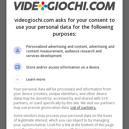
aggirarlo sfruttando il level design, allora
basta una granata a frammentazione sui piedi.
videogiochi.com asks for your consent to
use your personal data for the following
purposes:
Personalised advertising and content, advertising and
content measurement, audience research and
services development
Store and/or access information on a device
Learn more
Your personal data will be processed and information from
your device (cookies, unique identifiers, and other device
data) may be stored by, accessed by and shared with 319
partners, or used specifically by this site. We and our partners
may use precise geolocation data.
List of partners.
Come sconfiggere ninja di Wanted Dead (Videogiochi.com)
Some vendors may process your personal data on the basis
of legitimate interest, which you can object to by managing
your options below. Look for a link at the bottom of this page
Ninja
. Dei combattenti estremamente efficaci