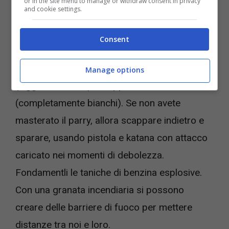
or in the site menu to manage or withdraw consent in privacy
and cookie settings.
che caricano con la spada sguainata e sono
pronti a parare i nostri attacchi. Via via
Consent
diventeranno più difficili da battere, con
corazze extra, impianti cibernetici superiori
Manage options
(leggermente blu) e truppe d’elite
(completamente bianchi). Se non avete
masterato il parry, allora scappare indietro e
sparare, usando pistola e katana con attacco
caricato nei momenti di debolezza.
Fondamentli le taniche di benzina esplosive.
Con una granata incendiaria si possono
creare delle barriere di fuoco per mettere
distanze tra noi e loro.