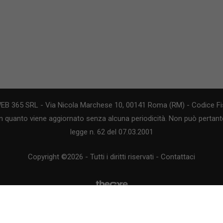
WEB 365 SRL - Via Nicola Marchese 10, 00141 Roma (RM) - Codice Fis
n quanto viene aggiornato senza alcuna periodicità. Non può pertanto
legge n. 62 del 07.03.2001
Copyright ©2026 - Tutti i diritti riservati -
Contattaci
Le attività pubblicitarie su questo sito sono gestite da theCoreAdv
Chi siamo
-
Redazione
-
Privacy Policy
-
Disclaimer