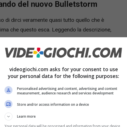
ando del nuovo Bulletstorm
 di dirci veramente quasi tutto quello che è
ima che questo esca. Leggendo la descrizione,
rposo è dedicato all’idea che il gioco sia un
meno cattiva dei roguelike.
la potenza dell’Unreal Engine 5 – VIDEO
videogiochi.com asks for your consent to use
your personal data for the following purposes:
Personalised advertising and content, advertising and content
measurement, audience research and services development
roguelike potete provare a giocarvi Hades oppure
ipologia di giochi che sembrano GBR incattiviti si
Store and/or access information on a device
 ci piacciono altri meno e forse proprio per chi
Learn more
ominciare
da capo nudo come un verme ogni
Your personal data will be processed and information from your device