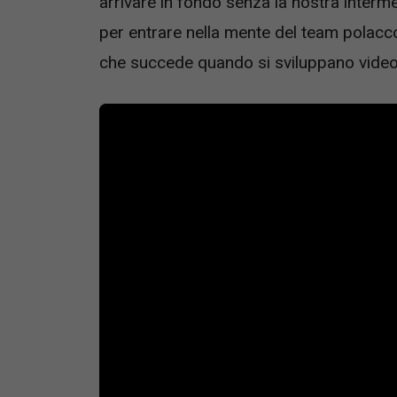
arrivare in fondo senza la nostra inter
per entrare nella mente del team polacco 
che succede quando si sviluppano video