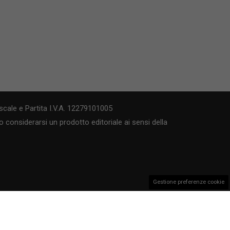
cale e Partita I.V.A. 12279101005
 considerarsi un prodotto editoriale ai sensi della
Gestione preferenze cookie