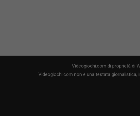
Videogiochi.com di proprietà di 
Videogiochi.com non è una testata giornalistica, i