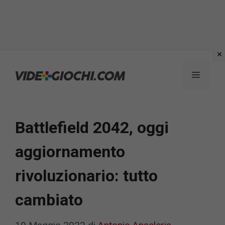
Vai
al
Menu
contenuto
Battlefield 2042, oggi
aggiornamento
rivoluzionario: tutto
cambiato