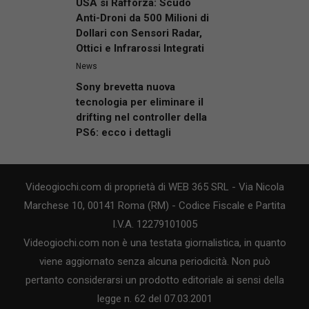
USA si Rafforza: Scudo
Anti-Droni da 500 Milioni di
Dollari con Sensori Radar,
Ottici e Infrarossi Integrati
News
Sony brevetta nuova
tecnologia per eliminare il
drifting nel controller della
PS6: ecco i dettagli
Videogiochi.com di proprietà di WEB 365 SRL - Via Nicola
Marchese 10, 00141 Roma (RM) - Codice Fiscale e Partita
I.V.A. 12279101005
Videogiochi.com non è una testata giornalistica, in quanto
viene aggiornato senza alcuna periodicità. Non può
pertanto considerarsi un prodotto editoriale ai sensi della
legge n. 62 del 07.03.2001