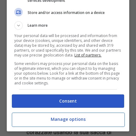
services development
Store and/or access information on a device
Learn more
Your personal data will be processed and information from
your device (cookies, unique identifiers, and other device
data) may be stored by, accessed by and shared with 319
partners, or used specifically by this site. We and our partners
may use precise geolocation data.
List of partners.
Some vendors may process your personal data on the basis
of legitimate interest, which you can object to by managing
your options below. Look for a link at the bottom of this page
Battlefield™ 2042 ascensore
or in the site menu to manage or withdraw consent in privacy
and cookie settings.
La potenza complessiva della Torretta
di Guardia SG-36 di
Boris
è stata
Consent
ridotta.
Manage options
Angel
non può più fornire piastre
corazzate usando la sua sacca di