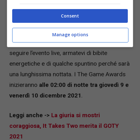
scoppiettanti, con nuovi trailer e videogiochi
che per la prima volta si mostreranno durante
Consent
questa kermesse del videogioco.
Manage options
Se siete tra i pochi fortunati che riusciranno a
seguire l’evento live, armatevi di bibite
energetiche e di qualche spuntino perché sarà
una lunghissima nottata. I The Game Awards
inizieranno
alle 02:00 di notte tra giovedì 9 e
venerdì 10 dicembre 2021
.
Leggi anche ->
La giuria si mostri
coraggiosa, It Takes Two merita il GOTY
2021