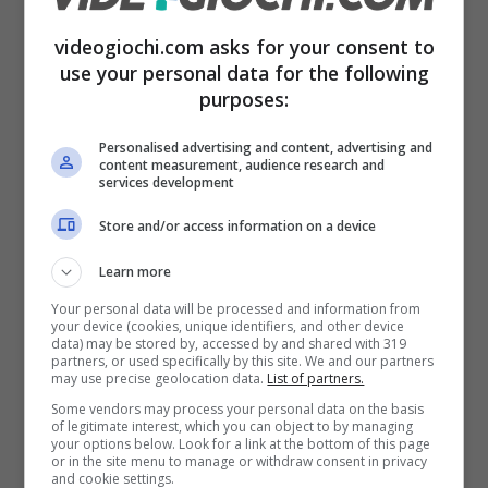
Deathloop
videogiochi.com asks for your consent to
It Takes Two
use your personal data for the following
Metroid Dread
purposes:
Psychonauts 2
Personalised advertising and content, advertising and
Ratchet & Clank: Rift Apart
content measurement, audience research and
services development
Resident Evil Village
Store and/or access information on a device
Tra questi nomi bisognerà eleggere quello che
Learn more
rappresenta il miglio gioco di questa annata
Your personal data will be processed and information from
your device (cookies, unique identifiers, and other device
videoludica. Ovviamente però non solo GOTY,
data) may be stored by, accessed by and shared with 319
partners, or used specifically by this site. We and our partners
may use precise geolocation data.
List of partners.
anzi. I The Game Awards presenteranno
tante
Some vendors may process your personal data on the basis
altre categorie e premi da assegnare
, e
of legitimate interest, which you can object to by managing
your options below. Look for a link at the bottom of this page
ovviamente anche deggli annunci
or in the site menu to manage or withdraw consent in privacy
and cookie settings.