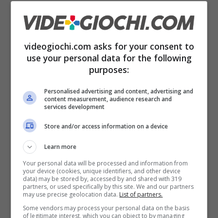
abbiamo già qualche indizio direttamente da
Playstation, che ha spiegato cosa potremo
vedere durante l’evento.
videogiochi.com asks for your consent to
use your personal data for the following
purposes:
Personalised advertising and content, advertising and
content measurement, audience research and
services development
Store and/or access information on a device
Learn more
Your personal data will be processed and information from
your device (cookies, unique identifiers, and other device
data) may be stored by, accessed by and shared with 319
partners, or used specifically by this site. We and our partners
may use precise geolocation data.
List of partners.
Lungo gameplay per Suicide Squad Kills the Justice League
Some vendors may process your personal data on the basis
(Videogiochi.com)
of legitimate interest, which you can object to by managing