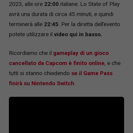
2023, alle ore
22:00
italiane. Lo State of Play
avrà una durata di circa 45 minuti, e quindi
terminerà alle
22:45
. Per la diretta dell’evento
potete utilizzare il
video qui in basso.
Ricordiamo che il
gameplay di un gioco
cancellato da Capcom è finito online
, e che
tutti si stanno chiedendo
se il Game Pass
finirà su Nintendo Switch
.