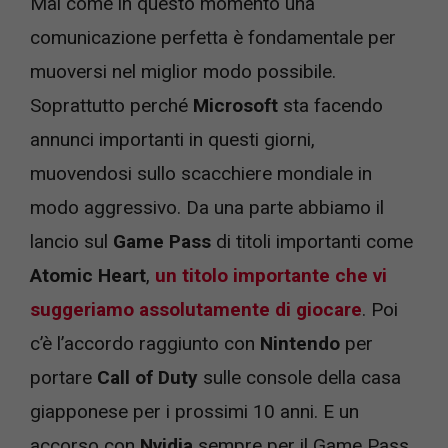
Mai come in questo momento una
comunicazione perfetta è fondamentale per
muoversi nel miglior modo possibile.
Soprattutto perché
Microsoft
sta facendo
annunci importanti in questi giorni,
muovendosi sullo scacchiere mondiale in
modo aggressivo. Da una parte abbiamo il
lancio sul
Game Pass
di titoli importanti come
Atomic Heart
,
un titolo importante che vi
suggeriamo assolutamente di giocare
. Poi
c’è l’accordo raggiunto con
Nintendo
per
portare
Call of Duty
sulle console della casa
giapponese per i prossimi 10 anni. E un
accorso con
Nvidia
sempre per il Game Pass.