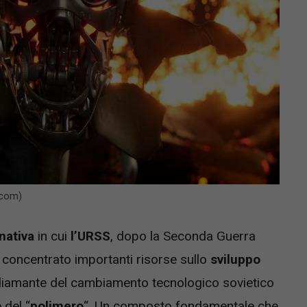
.com)
nativa
in cui
l’URSS
, dopo la Seconda Guerra
concentrato importanti risorse sullo
sviluppo
 diamante del cambiamento tecnologico sovietico
 del “
polimero
“. Un composto fondamentale che