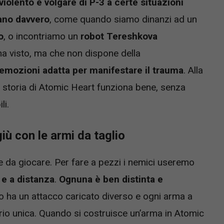
iolento e volgare di P-3 a certe situazioni
ano davvero
, come quando siamo dinanzi ad un
o
, o incontriamo un
robot Tereshkova
 visto, ma che non dispone della
emozioni adatta per manifestare il trauma
. Alla
la storia di Atomic Heart funziona bene, senza
li.
ù con le armi da taglio
e da giocare. Per fare a pezzi i nemici useremo
 e a distanza
.
Ognuna è ben distinta e
o ha un attacco caricato diverso e ogni arma a
io unica. Quando si costruisce un’arma in Atomic