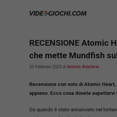
Vai
al
contenuto
RECENSIONE Atomic Hea
che mette Mundfish su
20 Febbraio 2023
di
Antonio Anacleria
Recensione con voto di Atomic Heart,
appieno. Ecco cosa dovete aspettarvi v
Da quando è stato annunciato nel lonta