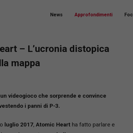
News
Approfondimenti
Foc
rt – L’ucronia distopica
lla mappa
 un videogioco che sorprende e convince
estendo i panni di P-3.
no
luglio 2017
,
Atomic Heart
ha fatto parlare e