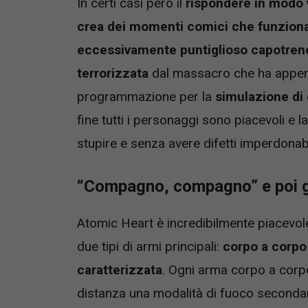
In certi casi però il
rispondere in modo v
crea dei momenti comici che funzion
eccessivamente puntiglioso capotren
terrorizzata
dal massacro che ha appena
programmazione per la
simulazione di 
fine tutti i personaggi sono piacevoli e 
stupire e senza avere difetti imperdonabi
“Compagno, compagno” e poi gi
Atomic Heart è incredibilmente piacevol
due tipi di armi principali:
corpo a corpo
caratterizzata
. Ogni arma corpo a corp
distanza una modalità di fuoco secondar