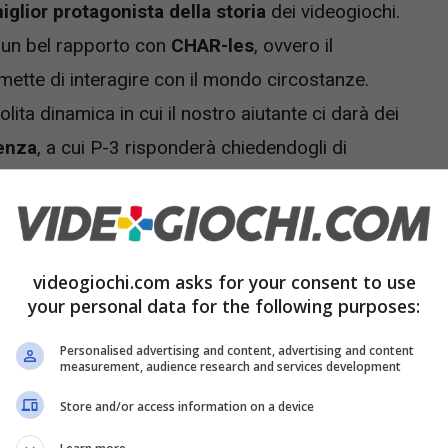
miglior protagonista della storia
dei videogiochi.
 un bel rapporto con
CHAR-les
, ovvero il
ette di interagire con il mondo circostanze.
lita dinamica in cui il nostro aiutante ci darà dei
venza
, a cui P-3 risponderà chiedendogli di
se
ecc ecc. Fortunatamente la situazione migliora
aiuterà il nostro eroe a
riflettere
su quanto sta
omande sulla sua lealtà assoluta
nei confronti
videogiochi.com asks for your consent to use
ietica in generale.
your personal data for the following purposes:
Personalised advertising and content, advertising and content
measurement, audience research and services development
Store and/or access information on a device