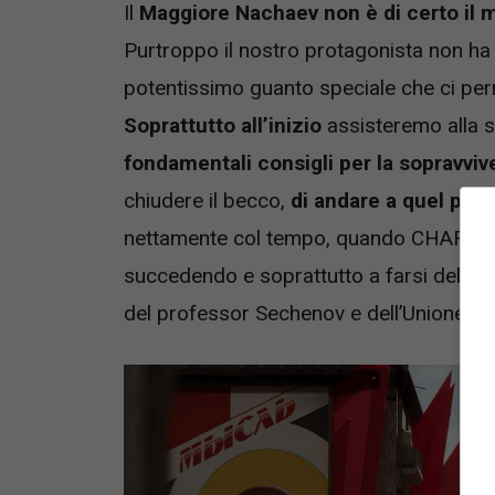
Il
Maggiore Nachaev
non è di certo il 
Purtroppo il nostro protagonista non ha
potentissimo guanto speciale che ci perm
Soprattutto all’inizio
assisteremo alla so
fondamentali consigli per la sopravvi
chiudere il becco,
di andare a quel pae
nettamente col tempo, quando CHAR-les 
succedendo e soprattutto a farsi delle
d
del professor Sechenov e dell’Unione Sov