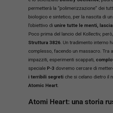
permetterà la “polimerizzazione” dei tutti 
biologico e sintetico, per la nascita di u
l’obiettivo di
unire tutte le menti, lasci
Poco prima del lancio del Kollectiv, però,
Struttura 3826
. Un tradimento interno ha
complesso, facendo un massacro. Tra aut
impazziti, esperimenti scappati,
complot
speciale
P-3
dovremo cercare di metter
i terribili segreti
che si celano dietro il 
Atomic Heart
.
Atomi Heart: una storia r