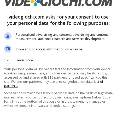
di Google, che offre agli utenti un’ampia gamma di
videogiochi.com asks for your consent to use
your personal data for the following purposes:
e delle etichette, la possibilità di utilizzare più
ivi. Inoltre,
Google Drive è un servizio di cloud
Personalised advertising and content, advertising and content
measurement, audience research and services development
online e accedervi ovunque ci sia una
Store and/or access information on a device
e Google Calendar, una applicazione di
p di appunti e promemoria.
Learn more
Your personal data will be processed and information from your device
(cookies, unique identifiers, and other device data) may be stored by,
ca novità in arrivo per tutti
accessed by and shared with 319 partners, or used specifically by this
site. We and our partners may use precise geolocation data.
List of
partners.
arda Google Traduttore. In precedenza, il servizio
Some vendors may process your personal data on the basis of legitimate
interest, which you can object to by managing your options below. Look
ra Google ha introdotto
una funzione che
for a link at the bottom of this page or in the site menu to manage or
withdraw consent in privacy and cookie settings.
Questo significa che gli utenti possono utilizzare