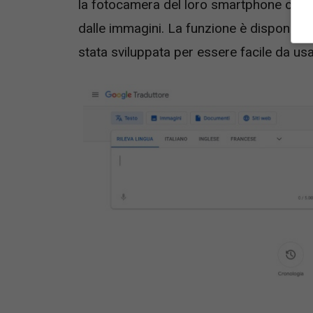
la fotocamera del loro smartphone o del 
dalle immagini. La funzione è disponibile
stata sviluppata per essere facile da us