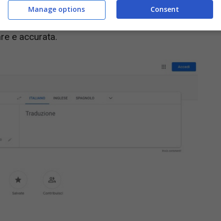
loro computer per tradurre il testo direttamente
Manage options
Consent
 sia su dispositivi mobili che su desktop, ed è
are e accurata.