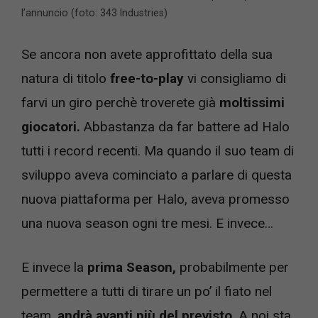
l’annuncio (foto: 343 Industries)
Se ancora non avete approfittato della sua
natura di titolo
free-to-play
vi consigliamo di
farvi un giro perchè troverete già
moltissimi
giocatori.
Abbastanza da far battere ad Halo
tutti i record recenti. Ma quando il suo team di
sviluppo aveva cominciato a parlare di questa
nuova piattaforma per Halo, aveva promesso
una nuova season ogni tre mesi. E invece…
E invece la
prima Season,
probabilmente per
permettere a tutti di tirare un po’ il fiato nel
team,
andrà avanti più del previsto.
A noi sta