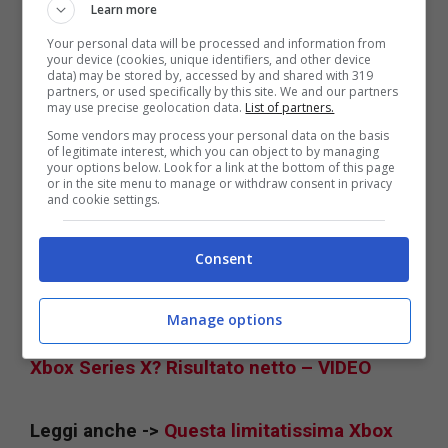
Learn more
Tradotto:
senza
la
fretta
di dover uscire con
Your personal data will be processed and information from
your device (cookies, unique identifiers, and other device
qualche contenuto fatto a metà che poi
data) may be stored by, accessed by and shared with 319
partners, or used specifically by this site. We and our partners
andrebbe patchato di corsa. Rispetto assoluto
may use precise geolocation data.
List of partners.
per la chiarezza. Chiarezza che è l’ennesima
Some vendors may process your personal data on the basis
of legitimate interest, which you can object to by managing
riprova di quanto Xbox punti sul suo nuovo
your options below. Look for a link at the bottom of this page
or in the site menu to manage or withdraw consent in privacy
and cookie settings.
multiplayer free-to-play per sbaragliare la
concorrenza del comparto e spingere ancora
Consent
di più le vendite della console.
Manage options
Leggi anche ->
Elden Ring meglio su PS5 o
Xbox Series X? Risultato netto – VIDEO
Leggi anche ->
Questa limitatissima Xbox