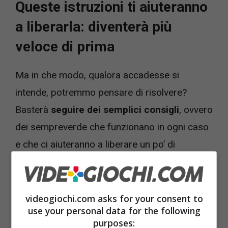
Queste istruzioni ti aiuteranno
a liberarla: diventerà più
veloce di prima
Ma in che modo, qualora accadesse si
intende, potremmo pensare di risolvere?
Basterà
seguire dei semplici consigli
, ovvero
dei sempreverde che funzionano in ogni caso
e che ci aiuteranno a liberare un po’ di
memoria dal nostro cellulare. Non vi
ruberanno più di un minuto, dunque non
preoccupatevi: non perdere tempo. Tutto
videogiochi.com asks for your consent to
use your personal data for the following
quello che serve è avere una buona forza di
purposes: