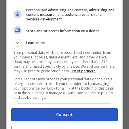
volontà e pazienza, dunque nulla di troppo
Personalised advertising and content, advertising and
pretenzioso come potete vedere.
content measurement, audience research and
services development
Store and/or access information on a device
Learn more
Your personal data will be processed and information from
your device (cookies, unique identifiers, and other device
data) may be stored by, accessed by and shared with 319
partners, or used specifically by this site. We and our partners
may use precise geolocation data.
List of partners.
Some vendors may process your personal data on the basis
of legitimate interest, which you can object to by managing
your options below. Look for a link at the bottom of this page
or in the site menu to manage or withdraw consent in privacy
Scheda SD – Videogiochi.com
and cookie settings.
Per iniziare sarà necessario
liberare dello
Consent
spazio dal nostro iPhone
, di conseguenza