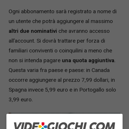
Ogni abbonamento sarà registrato a nome di
un utente che potrà aggiungere al massimo
altri due nominativi
che avranno accesso
all’account. Si dovrà trattare per forza di
familiari conviventi o coinquilini a meno che
non si intenda pagare
una quota aggiuntiva
.
Questa varia fra paese e paese: in Canada
occorre aggiungere al prezzo 7,99 dollari, in
Spagna invece 5,99 euro e in Portogallo solo
3,99 euro.