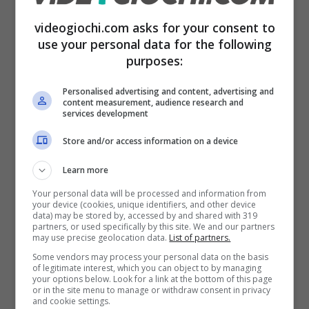
videogiochi.com asks for your consent to
use your personal data for the following
purposes:
Personalised advertising and content, advertising and
content measurement, audience research and
services development
Store and/or access information on a device
Addio bei tempi, ora il massimo è di tre utenti di cui uno
principale a cui è intestato l’abbonamento. (Videogiochi.com)
Learn more
Your personal data will be processed and information from
your device (cookies, unique identifiers, and other device
Per il piano
Standard
si può aggiungere un
data) may be stored by, accessed by and shared with 319
partners, or used specifically by this site. We and our partners
solo utente, per chi invece opta per
may use precise geolocation data.
List of partners.
l’abbonamento
Premium
si può arrivare a due.
Some vendors may process your personal data on the basis
of legitimate interest, which you can object to by managing
Purtroppo chi possiede un
piano base
la
your options below. Look for a link at the bottom of this page
or in the site menu to manage or withdraw consent in privacy
possibilità invece non esiste proprio. Dato che
and cookie settings.