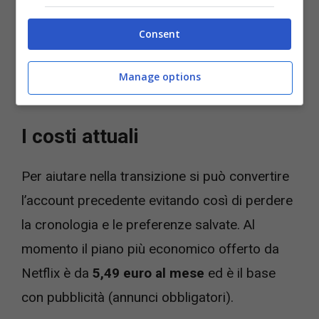
per poter usare l’account senza rischiare il
Consent
blocco basta collegarsi a tale rete una volta
ogni 31 giorni le vacanze non sono comunque
Manage options
un problema.
I costi attuali
Per aiutare nella transizione si può convertire
l’account precedente evitando così di perdere
la cronologia e le preferenze salvate. Al
momento il piano più economico offerto da
Netflix è da
5,49 euro al mese
ed è il base
con pubblicità (annunci obbligatori).