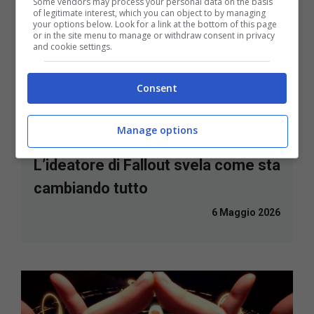
Some vendors may process your personal data on the basis
of legitimate interest, which you can object to by managing
your options below. Look for a link at the bottom of this page
or in the site menu to manage or withdraw consent in privacy
and cookie settings.
Consent
Manage options
L’ideatore di Fallout svela come sta
cambiando tutto
6 Maggio 2026