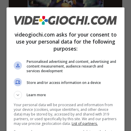
videogiochi.com asks for your consent to
use your personal data for the following
purposes:
Personalised advertising and content, advertising and
Vi ricordate i videogiochi Platinum?
content measurement, audience research and
services development
Ecco perché non esistono più
Store and/or access information on a device
7 Maggio 2026
Learn more
Your personal data will be processed and information from
your device (cookies, unique identifiers, and other device
data) may be stored by, accessed by and shared with 319
partners, or used specifically by this site. We and our partners
may use precise geolocation data.
List of partners.