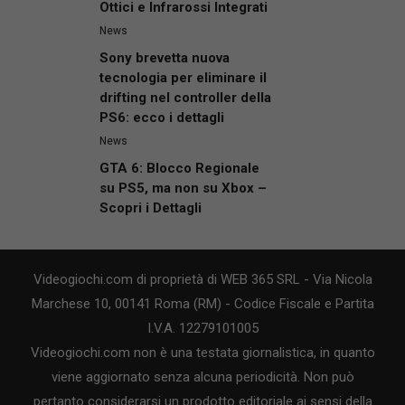
Ottici e Infrarossi Integrati
News
Sony brevetta nuova
tecnologia per eliminare il
drifting nel controller della
PS6: ecco i dettagli
News
GTA 6: Blocco Regionale
su PS5, ma non su Xbox –
Scopri i Dettagli
Videogiochi.com di proprietà di WEB 365 SRL - Via Nicola
Marchese 10, 00141 Roma (RM) - Codice Fiscale e Partita
I.V.A. 12279101005
Videogiochi.com non è una testata giornalistica, in quanto
viene aggiornato senza alcuna periodicità. Non può
pertanto considerarsi un prodotto editoriale ai sensi della