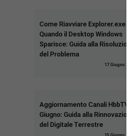
Come Riavviare Explorer.exe
Quando il Desktop Windows
Sparisce: Guida alla Risoluzione
del Problema
17 Giugno 2026
Aggiornamento Canali HbbTV a
Giugno: Guida alla Rinnovazione
del Digitale Terrestre
15 Giugno 2026