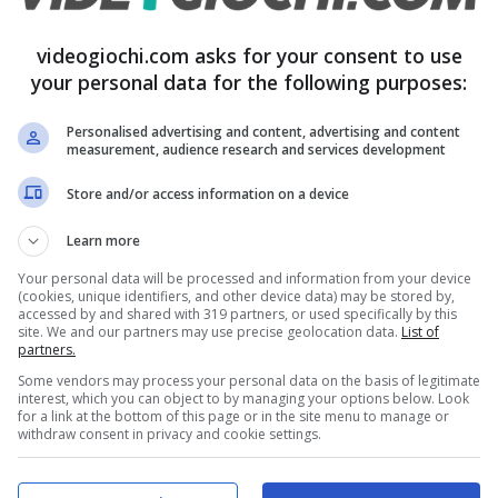
videogiochi.com asks for your consent to use
your personal data for the following purposes:
Firefox Offre VPN Gratuita e
Illimitata per Tutta l’Estate:
Personalised advertising and content, advertising and content
measurement, audience research and services development
Scopri Come Approfittarne
Store and/or access information on a device
16 Giugno 2026
Learn more
Your personal data will be processed and information from your device
(cookies, unique identifiers, and other device data) may be stored by,
accessed by and shared with 319 partners, or used specifically by this
site. We and our partners may use precise geolocation data.
List of
partners.
Fusione tra Paramount e
Some vendors may process your personal data on the basis of legitimate
interest, which you can object to by managing your options below. Look
Warner Bros. Discovery:
for a link at the bottom of this page or in the site menu to manage or
withdraw consent in privacy and cookie settings.
approvazione USA ottenuta, ma
il processo non è ancora