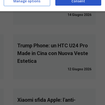
Manage options
Consent
concluso
14 Giugno 2026
Trump Phone: un HTC U24 Pro
Made in Cina con Nuova Veste
Estetica
12 Giugno 2026
Xiaomi sfida Apple: l’anti-