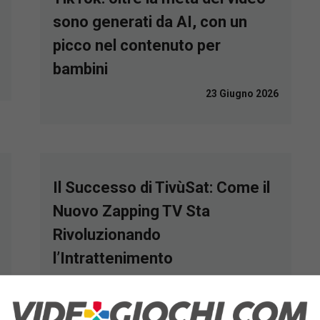
sono generati da AI, con un
picco nel contenuto per
bambini
23 Giugno 2026
Il Successo di TivùSat: Come il
Nuovo Zapping TV Sta
Rivoluzionando
l’Intrattenimento
18 Giugno 2026