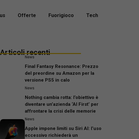
us
Offerte
Fuorigioco
Tech
Articoli recenti
News
Final Fantasy Resonance: Prezzo
del preordine su Amazon per la
versione PS5 in calo
News
Nothing cambia rotta: l’obiettivo è
diventare un’azienda ‘AI First’ per
affrontare la crisi delle memorie
News
Apple impone limiti su Siri AI: l’uso
eccessivo richiederà un