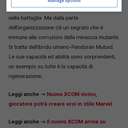
Manage options
comando del giocatore perdono interesse
nella battaglia. Ma dalla parte
dell’organizzazione c’è un segreto che è
immune alle corruzioni della minaccia mutante.
Si tratta dell’ibrido umano-Pandoran Mutoid.
Le sue capacità ed abilità sono sorprendenti,
un esempio su tutte è la capacità di
rigenerazione.
Leggi anche ->
Nuovo XCOM vicino,
giocatore potrà creare eroi in stile Marvel
Leggi anche ->
Il nuovo XCOM arriva su