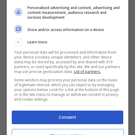
di ancor più grandioso. Tutta la sua potenza è
Personalised advertising and content, advertising and
pronta a dimostrarla grazie alle incredibili
content measurement, audience research and
services development
prestazioni proposte dalle console next-gen di
Store and/or access information on a device
Sony e Microsoft. Mentre sulle precedenti
tocca una grafica a 1080|30 FPS, grazie alle
Learn more
nuove piattaforme gira a ben 4K|60 FPS.
Your personal data will be processed and information from
your device (cookies, unique identifiers, and other device
data) may be stored by, accessed by and shared with 319
Ricordatevi che, dopo il lancio,
partners, or used specifically by this site. We and our partners
may use precise geolocation data.
List of partners.
l’aggiornamento next-gen sarà gratuito.
Some vendors may process your personal data on the basis
of legitimate interest, which you can object to by managing
your options below. Look for a link at the bottom of this page
Acheron
ed il
Corruption effect
sono i
or in the site menu to manage or withdraw consent in privacy
and cookie settings.
protagonisti del DLC numero 4, che porta
l’esperienza di gioco ad un livello decisamente
Consent
più alto. Sopratutto riguardo al Corruption
effect, i soldati della resistenza sotto il