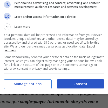
Personalised advertising and content, advertising and content
measurement, audience research and services development
uale Playstation pare avere un progetto a parte
Store and/or access information on a device
n Games
. L’etichetta è composta da ex membri di
Learn more
 negli shooter in generale. Ecco proprio a questo
Your personal data will be processed and information from your device
da nipponica pare aver messo in mano un progetto
(cookies, unique identifiers, and other device data) may be stored by,
accessed by and shared with 319 partners, or used specifically by this
mine di Sony.
Come quelli di Rockstar per Bully 2
.
site. We and our partners may use precise geolocation data.
List of
partners.
Some vendors may process your personal data on the basis of legitimate
interest, which you can object to by managing your options below. Look
, il creatore chiede a Capcom una modifica
for a link at the bottom of this page or in the site menu to manage or
withdraw consent in privacy and cookie settings.
avorando su un
“FPS di livello mondiale”
che
Manage options
Consent
se non generazioni”
. Ad affermarlo è un leaker,
 alla dichiarazione appena riportata:
“Il progetto
i campagne
single-player fortemente story-driven e