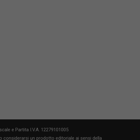
cale e Partita I.V.A. 12279101005
 considerarsi un prodotto editoriale ai sensi della