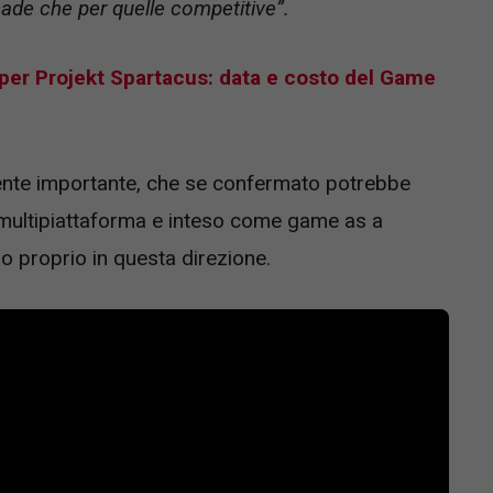
cade che per quelle competitive”.
o per Projekt Spartacus: data e costo del Game
ente importante, che se confermato potrebbe
o multipiattaforma e inteso come game as a
do proprio in questa direzione.