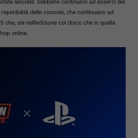
state lanciate. Sebbene continuino ad esserci dei
eperibilità delle console, che continuano ad
5 che, sia nell’edizione col disco che in quella
 shop online.