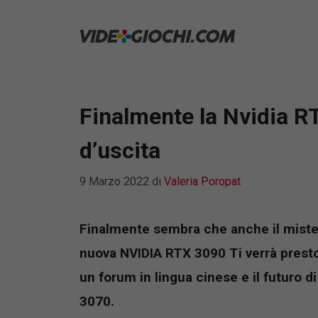
Vai
al
contenuto
Finalmente la Nvidia R
d’uscita
9 Marzo 2022
di
Valeria Poropat
Finalmente sembra che anche il mistero
nuova NVIDIA RTX 3090 Ti verrà presto 
un forum in lingua cinese e il futuro d
3070.