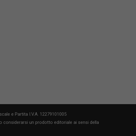
cale e Partita I.V.A. 12279101005
 considerarsi un prodotto editoriale ai sensi della