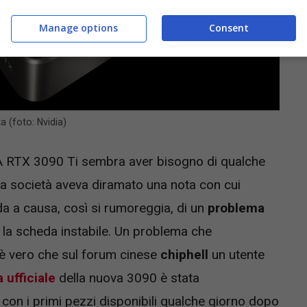
Manage options
Consent
a (foto: Nvidia)
A RTX 3090 Ti sembra aver bisogno di qualche
 la società aveva diramato una nota con cui
a a causa, così si rumoreggia, di un
problema
 la scheda instabile. Un problema che
 è vero che sul forum cinese
chiphell
un utente
a ufficiale
della nuova 3090 è stata
con i primi pezzi disponibili qualche giorno dopo