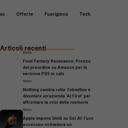
us
Offerte
Fuorigioco
Tech
Articoli recenti
News
Final Fantasy Resonance: Prezzo
del preordine su Amazon per la
versione PS5 in calo
News
Nothing cambia rotta: l’obiettivo è
diventare un’azienda ‘AI First’ per
affrontare la crisi delle memorie
News
Apple impone limiti su Siri AI: l’uso
eccessivo richiederà un