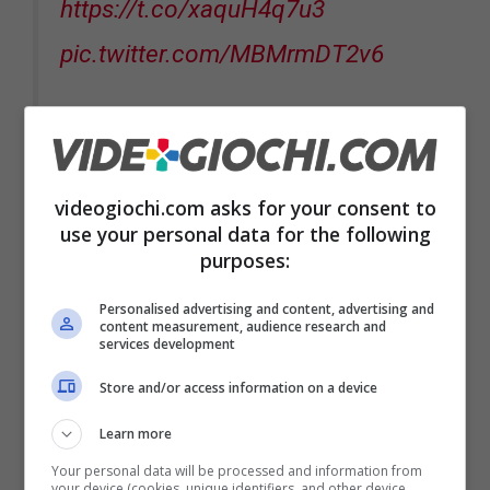
https://t.co/xaquH4q7u3
pic.twitter.com/MBMrmDT2v6
— Team ASOBI (@TeamAsobi)
August 2, 2021
videogiochi.com asks for your consent to
use your personal data for the following
purposes:
Inoltre, nel
nuovo sito Web
, sono contenuti
Personalised advertising and content, advertising and
anche
13 annunci lavorativi
. Si tratta di
content measurement, audience research and
services development
richieste inerenti a posizioni come
Store and/or access information on a device
programmatore di giochi, designer di giochi,
vari programmatori, artisti e designer audio.
Learn more
Molti di questi annunci richiedono del
Your personal data will be processed and information from
your device (cookies, unique identifiers, and other device