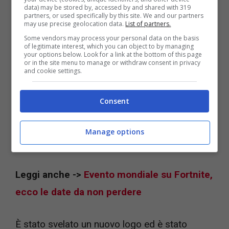
personale con un particolare talento per
data) may be stored by, accessed by and shared with 319
partners, or used specifically by this site. We and our partners
lavorare su questo nuovo progetto. A giugno
may use precise geolocation data.
List of partners.
Some vendors may process your personal data on the basis
lo studio aveva presentato un annunciato,
of legitimate interest, which you can object to by managing
your options below. Look for a link at the bottom of this page
mediante un post sul blog ufficiale di
or in the site menu to manage or withdraw consent in privacy
and cookie settings.
PlayStation, che si trovavano in fase di
evoluzione.
Consent
Leggi anche ->
Skyrim aggiunge una
Manage options
funzione commovente per gli utenti
Leggi anche ->
Evento mondiale su Fortnite,
ecco le date da non perdere
È stato svelato un nuovo logo ed è stato