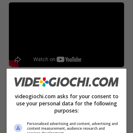
Parliamo di quella che ormai è globalmente
definita
mid-gen
, ovvero la generazione di
videogiochi.com asks for your consent to
mezzo tra una console old e una console
use your personal data for the following
purposes:
next-gen.
Lo è stata PS4 PRO
, e con ogni
probabilità presto
lo sarà anche PS5 PRO
.
Personalised advertising and content, advertising and
content measurement, audience research and
Infatti
da qualche mese Sony ha depositato un