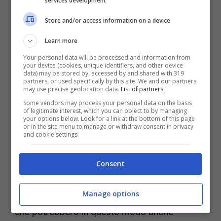
services development
brevetto
per costruire una console che abbia
Store and/or access information on a device
una nuova architettura che potremmo definire
Learn more
a dir poco rivoluzionaria. Parliamo di un tipo di
Your personal data will be processed and information from
piattaforma che supporta non una, ma
ben
your device (cookies, unique identifiers, and other device
data) may be stored by, accessed by and shared with 319
due GPU.
Due schede grafiche che lavorano
partners, or used specifically by this site. We and our partners
may use precise geolocation data.
List of partners.
parallelamente, dividendosi i compiti e quindi
Some vendors may process your personal data on the basis
of legitimate interest, which you can object to by managing
aumentando esponenzialmente la potenza di
your options below. Look for a link at the bottom of this page
or in the site menu to manage or withdraw consent in privacy
calcolo.
and cookie settings.
Una PS5 PRO con due schede grafiche
Consent
sarebbe certamente un’interessante base di
Manage options
partenza per il futuro delle console da gaming,
che potrebbero in questo modo anche