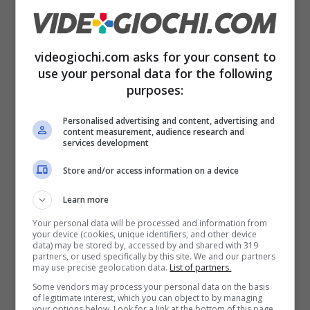
tracing simulato
via software. In poche
parole, la diffusione della luce, appare molto
videogiochi.com asks for your consent to
più realistica. Ma non solo, è presente anche
use your personal data for the following
una maggiore profondità delle ombre. Per
purposes:
quanto riguarda la versione su PC, è possibile
Personalised advertising and content, advertising and
notare una qualità delle texture superiore che
content measurement, audience research and
services development
riesce ad influire su ogni superficie donando
Store and/or access information on a device
così un aspetto migliore se paragonato alla
Learn more
versione per PS5. Un ottimo lavoro insomma.
Your personal data will be processed and information from
Scorrendo verso il basso, il video
your device (cookies, unique identifiers, and other device
data) may be stored by, accessed by and shared with 319
compartivo di Digital Foundry
.
partners, or used specifically by this site. We and our partners
may use precise geolocation data.
List of partners.
Some vendors may process your personal data on the basis
LINK UTILI
of legitimate interest, which you can object to by managing
your options below. Look for a link at the bottom of this page