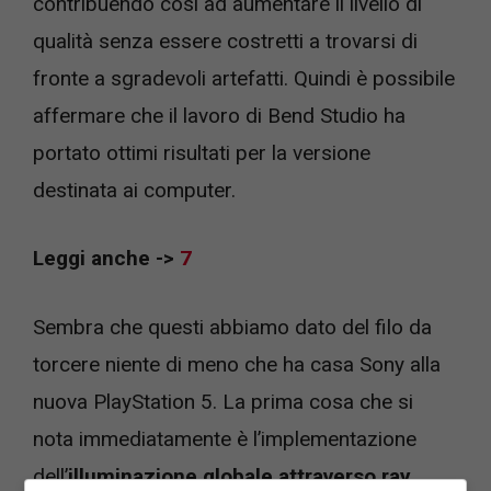
contribuendo così ad aumentare il livello di
qualità senza essere costretti a trovarsi di
fronte a sgradevoli artefatti. Quindi è possibile
affermare che il lavoro di Bend Studio ha
portato ottimi risultati per la versione
destinata ai computer.
Leggi anche ->
7
Sembra che questi abbiamo dato del filo da
torcere niente di meno che ha casa Sony alla
nuova PlayStation 5. La prima cosa che si
nota immediatamente è l’implementazione
dell’
illuminazione globale attraverso ray