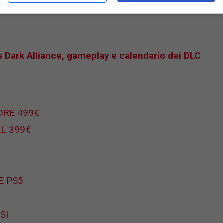
mo col nuovo trailer pubblicato all’evento;
Dark Alliance, gameplay e calendario dei DLC
ORE 499€
AL 399€
E PS5
SI