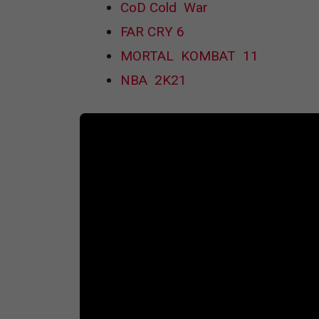
CoD Cold War
FAR CRY 6
MORTAL KOMBAT 11
NBA 2K21