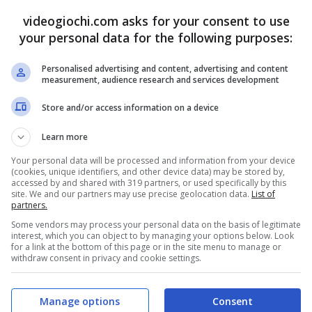
nsieme a
Alphen, Shionne, Rinwell e Law
,
videogiochi.com asks for your consent to use
ena. A loro si unirà anche
Zilpha
, supervisore
your personal data for the following purposes:
tato di molta esperienza.
Personalised advertising and content, advertising and content
measurement, audience research and services development
cuni attacchi del videogioco, come le Mystic
Store and/or access information on a device
rsonaggi pronti ad infliggere il colpo di grazia.
Il
Learn more
021
su Xbox One, Playstation 4 e PC, nonché per
Your personal data will be processed and information from your device
x Series X/S.
(cookies, unique identifiers, and other device data) may be stored by,
accessed by and shared with 319 partners, or used specifically by this
site. We and our partners may use precise geolocation data.
List of
partners.
Order, sorpresa per l’uscita per console next-
Some vendors may process your personal data on the basis of legitimate
interest, which you can object to by managing your options below. Look
for a link at the bottom of this page or in the site menu to manage or
withdraw consent in privacy and cookie settings.
deogioco necessiterà di circa
37,2 GB di
le patch che, probabilmente, verrà pubblicata al
Manage options
Consent