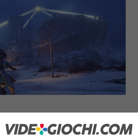
ler presenta ai giocatori la regione di Elde
iscint; sarà proprio qui che potremo fare la