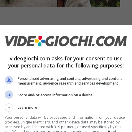
vediamo
Nathan che osserva con attenzione
in cui si trova;
vicino a lui, il suo mentore
la pellicola dall’attore Mark Wahlberg.
videogiochi.com asks for your consent to use
your personal data for the following purposes:
land ha parlato inoltre della difficoltà di
pandemia mondiale causata dal COVID-19;
Personalised advertising and content, advertising and content
measurement, audience research and services development
rso approccio al personaggio rispetto ad
Store and/or access information on a device
arato soddisfatto del lavoro fatto, che ha trovato
lioso delle numerose acrobazie fatte durante
Learn more
Your personal data will be processed and information from your device
(cookies, unique identifiers, and other device data) may be stored by,
accessed by and shared with 319 partners, or used specifically by this
site. We and our partners may use precise geolocation data.
List of