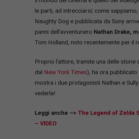
Il mondo del cinema e quello dei videog
le parti, ad intrecciarsi; come sappiamo,
Naughty Dog e pubblicata da Sony arriver
panni dell’avventuriero
Nathan Drake, mo
Tom Holland, noto recentemente per il 
Proprio l’attore, tramite una delle stori
dal
New York Times
), ha ora pubblicat
mostra i due protagonisti Nathan e Sully 
vederla!
Leggi anche –>
The Legend of Zelda 
– VIDEO