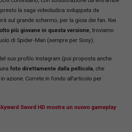
iochi continuano, con soddisfazione da entrambe
 presto la saga videoludica sviluppata da
à sul grande schermo, per la gioia dei fan. Nei
lto più giovane in questa versione
, troviamo
ruolo di Spider-Man (sempre per Sony).
e del suo profilo Instagram (poi proposta anche
o una
foto direttamente dalla pellicola
, che
in azione. Correte in fondo all’articolo per
Skyward Sword HD mostra un nuovo gameplay