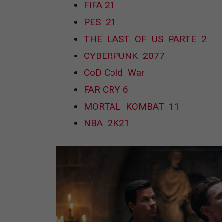
FIFA 21
PES 21
THE LAST OF US PARTE 2
CYBERPUNK 2077
CoD Cold War
FAR CRY 6
MORTAL KOMBAT 11
NBA 2K21