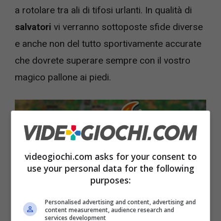
a rotolare tra ali di tifosi urlanti. In qualità di
salvatori
vi verranno sottoposte sfide diverse
e anche non del tutto sportivamente accurate
che dovrete superare sempre con il vostro
magico pallone ai piedi.
videogiochi.com asks for your consent to
use your personal data for the following
purposes:
Personalised advertising and content, advertising and
content measurement, audience research and
Nuovo videogioco di calcio sta per arrivare sul Game Pass
services development