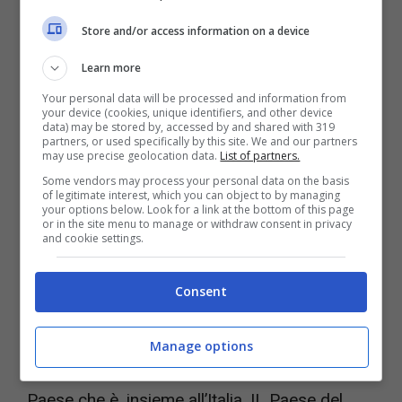
di Xbox (foto: Youtube)
Store and/or access information on a device
Su Twitter ad annunciare il gioco ci ha pensato
Learn more
Mike Rose
di No More Robots e il suo
Your personal data will be processed and information from
your device (cookies, unique identifiers, and other device
messaggio sta raccogliendo molti commenti
data) may be stored by, accessed by and shared with 319
partners, or used specifically by this site. We and our partners
entusiasti anche se qualcuno domanda perchè
may use precise geolocation data.
List of partners.
Some vendors may process your personal data on the basis
il gioco si chiami
Soccer
Story e non Football
of legitimate interest, which you can object to by managing
your options below. Look for a link at the bottom of this page
Story. E si riapre la
diatriba
anglo-americana
or in the site menu to manage or withdraw consent in privacy
and cookie settings.
su come chiamare il gioco con la palla bianca
e nera! C’è poi da registrare che il gioco avrà
Consent
probabilmente una
localizzazione
in
portoghese brasiliano dato che proprio la
Manage options
maggior parte dei commentatori si trova nel
Paese che è, insieme all’Italia, IL Paese del